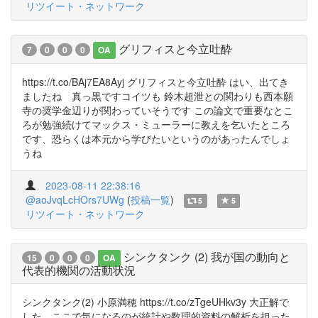
リツイート・ネットワーク
グリフィスと今立吐酔
7
0
0
0
OA
https://t.co/BAj7EA8Ayj グリフィスと今立吐酔 はい、出てき
ましたね 真っ黒ですコイツも 鈴木超泄との関わりも西本願
寺の奨学金辺りが関わっていそうです この論文で重要なとこ
ろが勉強続けてマックス・ミューラーに教えを乞いたところ
です、恐らくは本元から学びたいというのがあったんでしょ
うね
2023-08-11 22:38:16
@aoJvqLcHOrs7UWg
(
投稿一覧
)
5
5
リツイート・ネットワーク
シンクタンク (2) 我が国の動向と
15
0
0
0
OA
代表的機関の活動状況
シンクタンク(2) 小原満穂 https://t.co/zTgeUHkv3y 大正解で
した、ここで気になるのが統計や数理的資料の解析を担った