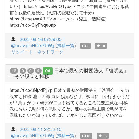
読んでたもの 「満州国」の綿業統制と土着資本（最初だけで
いい） https://t.co/VvaRnO1ycv トヨタの中国進出における戦
前と戦後の連続性（戦前の記載だけで十分）
https://t.co/pwaXRIEj4w トーメン（兒玉一造関連）
https://t.co/GiyFVq06np
2023-08-16 07:09:05
@aoJvqLcHOrs7UWg
(
投稿一覧
)
9
10
リツイート・ネットワーク
日本で最初の財団法人「啓明会」
12
0
0
0
OA
—その設立と推移
https://t.co/3Nj7dPlj7p 日本で最初の財団法人「啓明会」-その
設立と推移 池上四郎 コレも読んどけ、柳田に目が行きがちだ
が「鳥」がつく研究が二回も出てくるところに要注意な 耶蘇
教において鳥が何を意味するか、連中の神秘主義で鳥が何を
意味したいか知っていれば、アホらしい意図がすぐわかる
2023-08-11 22:52:15
@aoJvqLcHOrs7UWg
(
投稿一覧
)
10
18