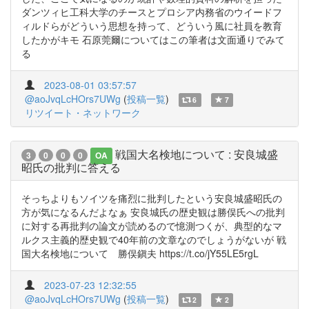
ダンツィヒ工科大学のチースとプロシア内務省のウイードフ
ィルドらがどういう思想を持って、どういう風に社員を教育
したかがキモ 石原莞爾についてはこの筆者は文面通りでみて
る
2023-08-01 03:57:57
@aoJvqLcHOrs7UWg
(
投稿一覧
)
6
7
リツイート・ネットワーク
戦国大名検地について : 安良城盛
3
0
0
0
OA
昭氏の批判に答える
そっちよりもソイツを痛烈に批判したという安良城盛昭氏の
方が気になるんだよなぁ 安良城氏の歴史観は勝俣氏への批判
に対する再批判の論文が読めるので憶測つくが、典型的なマ
ルクス主義的歴史観で40年前の文章なのでしょうがないが 戦
国大名検地について 勝俣鎭夫 https://t.co/jY55LE5rgL
2023-07-23 12:32:55
@aoJvqLcHOrs7UWg
(
投稿一覧
)
2
2