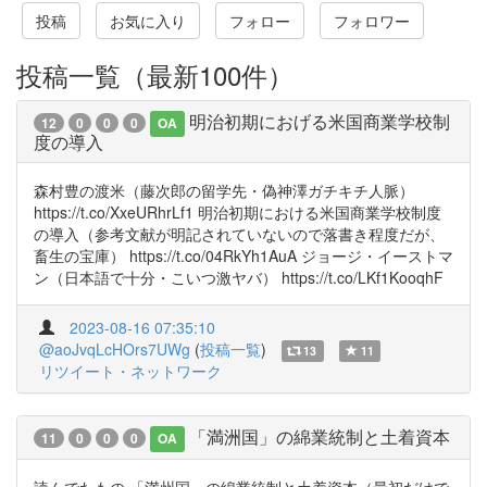
投稿
お気に入り
フォロー
フォロワー
投稿一覧（最新100件）
明治初期におげる米国商業学校制
12
0
0
0
OA
度の導入
森村豊の渡米（藤次郎の留学先・偽神澤ガチキチ人脈）
https://t.co/XxeURhrLf1 明治初期における米国商業学校制度
の導入（参考文献が明記されていないので落書き程度だが、
畜生の宝庫） https://t.co/04RkYh1AuA ジョージ・イーストマ
ン（日本語で十分・こいつ激ヤバ） https://t.co/LKf1KooqhF
2023-08-16 07:35:10
@aoJvqLcHOrs7UWg
(
投稿一覧
)
13
11
リツイート・ネットワーク
「満洲国」の綿業統制と土着資本
11
0
0
0
OA