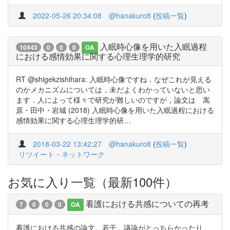
2022-05-26 20:34:08
@hanakuro8
(
投稿一覧
)
入眠時心像を用いた入眠過程
10443
0
0
0
OA
における感情効果に関する心理生理学的研究
RT @shigekzishihara: 入眠時心像ですね．なぜこれが見える
のかメカニズムについては，未だよくわかっていないと思い
ます．人によって様々で研究が難しいのですが，論文は 嵩
原・田中・岩城 (2018) 入眠時心像を用いた入眠過程における
感情効果に関する心理生理学的研…
2018-03-22 13:42:27
@hanakuro8
(
投稿一覧
)
リツイート・ネットワーク
お気に入り一覧（最新100件）
看護における共感についての再考
7
0
0
0
OA
看護における共感の論文。若干、議論がとっちらかったり、