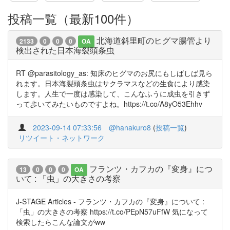
投稿一覧（最新100件）
北海道斜里町のヒグマ腸管より
2133
0
0
0
OA
検出された日本海裂頭条虫
RT @parasitology_as: 知床のヒグマのお尻にもしばしば見ら
れます。日本海裂頭条虫はサクラマスなどの生食により感染
します。人生で一度は感染して、こんなふうに成虫を引きず
って歩いてみたいものですよね。https://t.co/A8yO53Ehhv
2023-09-14 07:33:56
@hanakuro8
(
投稿一覧
)
リツイート・ネットワーク
フランツ・カフカの『変身』につ
13
0
0
0
OA
いて : 「虫」の大きさの考察
J-STAGE Articles - フランツ・カフカの『変身』について :
「虫」の大きさの考察 https://t.co/PEpN57uFfW 気になって
検索したらこんな論文がww