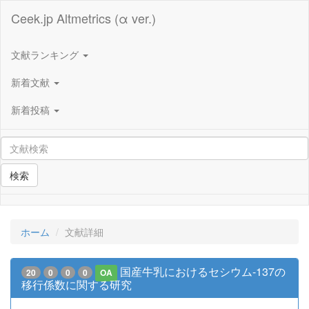
Ceek.jp Altmetrics (α ver.)
文献ランキング
新着文献
新着投稿
検索
ホーム
文献詳細
国産牛乳におけるセシウム-137の
20
0
0
0
OA
移行係数に関する研究