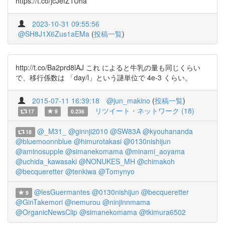
https://t.co/jcJefZ1Uha
2023-10-31 09:55:56
@SH8J1X6Zus1aEMa
(
投稿一覧
)
http://t.co/Ba2prd8lAJ これ によると牛乳の量も同じくらい
で、移行係数は 「day/l」という謎単位で 4e-3 くらい。
2015-07-11 16:39:18
@jun_makino
(
投稿一覧
)
リツイート・ネットワーク (18)
17
9
0.236
@_M31_
@ginnji2010
@SW83A
@kyouhananda
18
@bluemoonnblue
@himurotakasi
@0130nishijun
@aminosupple
@simanekomama
@minami_aoyama
@uchida_kawasaki
@NONUKES_MH
@chimakoh
@becqueretter
@tenkiwa
@Tomynyo
@lesGuermantes
@0130nishijun
@becqueretter
9
@GinTakemori
@nemurou
@ninjinnmama
@OrganicNewsClip
@simanekomama
@tkimura6502