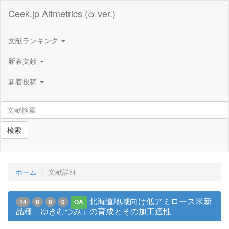
Ceek.jp Altmetrics (α ver.)
文献ランキング
新着文献
新着投稿
検索
ホーム
文献詳細
北海道地域向け低アミロース米新
14
0
0
0
OA
品種「ゆきむつみ」の育成とその加工適性