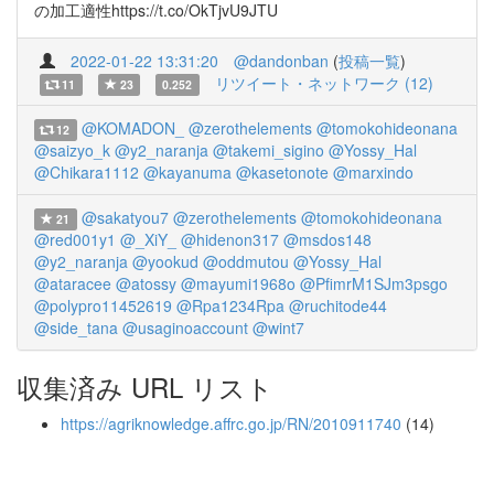
の加工適性https://t.co/OkTjvU9JTU
2022-01-22 13:31:20
@dandonban
(
投稿一覧
)
リツイート・ネットワーク (12)
11
23
0.252
@KOMADON_
@zerothelements
@tomokohideonana
12
@saizyo_k
@y2_naranja
@takemi_sigino
@Yossy_Hal
@Chikara1112
@kayanuma
@kasetonote
@marxindo
@sakatyou7
@zerothelements
@tomokohideonana
21
@red001y1
@_XiY_
@hidenon317
@msdos148
@y2_naranja
@yookud
@oddmutou
@Yossy_Hal
@ataracee
@atossy
@mayumi1968o
@PfimrM1SJm3psgo
@polypro11452619
@Rpa1234Rpa
@ruchitode44
@side_tana
@usaginoaccount
@wint7
収集済み URL リスト
https://agriknowledge.affrc.go.jp/RN/2010911740
(14)