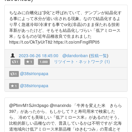
ちなみに白蠟化は”β化”と呼ばれていて、デンプンが結晶化す
る事によって水分が追い出される現象。なので結晶化するよ
り早く急速冷却/冷凍する事でα化(非晶)のまま保たれる技術
革新があったけど、そもそも結晶化しづらい「低アミロース
米」なるものが近年品種改良で生まれました
https://t.co/OkTjvUrT82 https://t.co/cmFmglRP05
2023-06-26 18:45:00
@dandonban
(
投稿一覧
)
リツイート・ネットワーク (1)
1
1
1.000
@38sirionpapa
1
@38sirionpapa
1
@PfimrM1SJm3psgo @marxindo 「牛丼を変えた米 きらら
397」があったから、もしかして？と寿司用米で検索した
ら、 冷めても美味しい『低アミロース米』があるのだそう。
比較的新しい品種なので、普及しているかは不明ですが 北海
道地域向け低アミロース米新品種「ゆきむつみ」の育成とそ