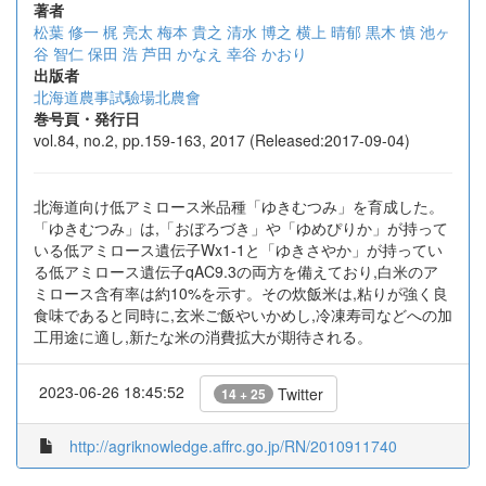
著者
松葉 修一
梶 亮太
梅本 貴之
清水 博之
横上 晴郁
黒木 慎
池ヶ
谷 智仁
保田 浩
芦田 かなえ
幸谷 かおり
出版者
北海道農事試驗場北農會
巻号頁・発行日
vol.84, no.2, pp.159-163, 2017 (Released:2017-09-04)
北海道向け低アミロース米品種「ゆきむつみ」を育成した。
「ゆきむつみ」は,「おぼろづき」や「ゆめぴりか」が持って
いる低アミロース遺伝子Wx1-1と「ゆきさやか」が持ってい
る低アミロース遺伝子qAC9.3の両方を備えており,白米のア
ミロース含有率は約10%を示す。その炊飯米は,粘りが強く良
食味であると同時に,玄米ご飯やいかめし,冷凍寿司などへの加
工用途に適し,新たな米の消費拡大が期待される。
2023-06-26 18:45:52
Twitter
14 + 25
http://agriknowledge.affrc.go.jp/RN/2010911740