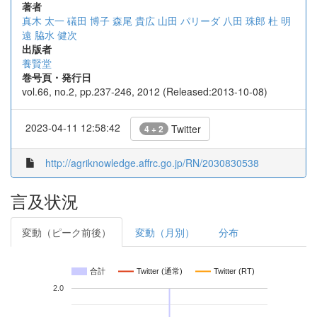
著者
真木 太一
礒田 博子
森尾 貴広
山田 パリーダ
八田 珠郎
杜 明
遠
脇水 健次
出版者
養賢堂
巻号頁・発行日
vol.66, no.2, pp.237-246, 2012 (Released:2013-10-08)
2023-04-11 12:58:42
Twitter
4 + 2
http://agriknowledge.affrc.go.jp/RN/2030830538
言及状況
変動（ピーク前後）
変動（月別）
分布
合計
Twitter (通常)
Twitter (RT)
2.0