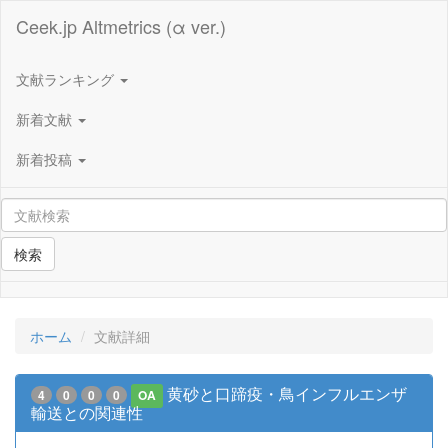
Ceek.jp Altmetrics (α ver.)
文献ランキング
新着文献
新着投稿
検索
ホーム
文献詳細
黄砂と口蹄疫・鳥インフルエンザ
4
0
0
0
OA
輸送との関連性