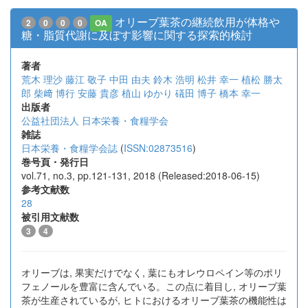
オリーブ葉茶の継続飲用が体格や
2
0
0
0
OA
糖・脂質代謝に及ぼす影響に関する探索的検討
著者
荒木 理沙
藤江 敬子
中田 由夫
鈴木 浩明
松井 幸一
植松 勝太
郎
柴﨑 博行
安藤 貴彦
植山 ゆかり
礒田 博子
橋本 幸一
出版者
公益社団法人 日本栄養・食糧学会
雑誌
日本栄養・食糧学会誌
(
ISSN:02873516
)
巻号頁・発行日
vol.71, no.3, pp.121-131, 2018 (Released:2018-06-15)
参考文献数
28
被引用文献数
3
4
オリーブは, 果実だけでなく, 葉にもオレウロペイン等のポリ
フェノールを豊富に含んでいる。この点に着目し, オリーブ葉
茶が生産されているが, ヒトにおけるオリーブ葉茶の機能性は