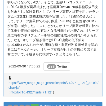
明らかになっていない。そこで, 血清LDL-コレステロール
(LDL-C) 濃度が境界域または軽度高値の40‐70歳非糖尿病男女
を対象とし, 試験飲料としてオリーブ葉茶と緑茶を用いたラン
ダム化2群並行群間比較試験を実施した。12週間の介入によ
って, オリーブ葉茶群でのみ, 体重 (p<0.05) と腹囲 (p<0.01)
が有意に減少した。このことから, オリーブ葉茶が緑茶に比べ
て体重や腹囲の減少に有効となる可能性が示唆され, オリーブ
葉に特有のポリフェノール等の機能性成分の関与が考えられ
た。なお, オリーブ葉茶群ではLDL-C濃度の低下傾向
(p=0.054) がみられたが, 明確な糖・脂質代謝改善効果を認め
るには至らなかった。オリーブ葉茶がヒトの健康に及ぼす影
響について, 今後さらに検討すべきと考えられた。
2022-09-30 17:05:22
Twitter
2 + 5
https://www.jstage.jst.go.jp/article/jsnfs/71/3/71_121/_article/-
char/ja/
(
info:doi/10.4327/jsnfs.71.121
)