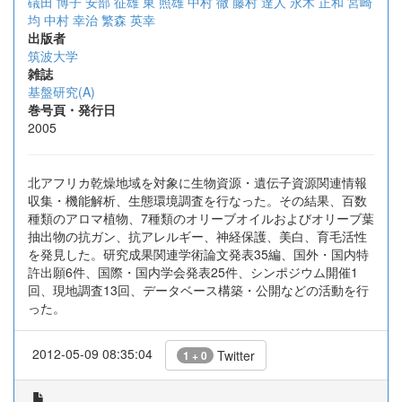
礒田 博子
安部 征雄
東 照雄
中村 徹
藤村 達人
永木 正和
宮崎
均
中村 幸治
繁森 英幸
出版者
筑波大学
雑誌
基盤研究(A)
巻号頁・発行日
2005
北アフリカ乾燥地域を対象に生物資源・遺伝子資源関連情報
収集・機能解析、生態環境調査を行なった。その結果、百数
種類のアロマ植物、7種類のオリーブオイルおよびオリーブ葉
抽出物の抗ガン、抗アレルギー、神経保護、美白、育毛活性
を発見した。研究成果関連学術論文発表35編、国外・国内特
許出願6件、国際・国内学会発表25件、シンポジウム開催1
回、現地調査13回、データベース構築・公開などの活動を行
った。
2012-05-09 08:35:04
Twitter
1 + 0