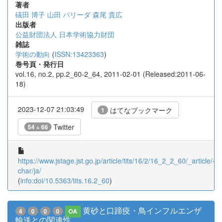
著者
礒田 博子
山田 パリーダ
森尾 貴広
出版者
公益財団法人 日本学術協力財団
雑誌
学術の動向
(
ISSN:13423363
)
巻号頁・発行日
vol.16, no.2, pp.2_60-2_64, 2011-02-01 (Released:2011-06-
18)
2023-12-07 21:03:49
はてなブックマーク
1
Twitter
54 + 66
https://www.jstage.jst.go.jp/article/tits/16/2/16_2_2_60/_article/-
char/ja/
(
info:doi/10.5363/tits.16.2_60
)
黄砂と口蹄疫・鳥インフルエンザ
4
0
0
0
OA
輸送との関連性