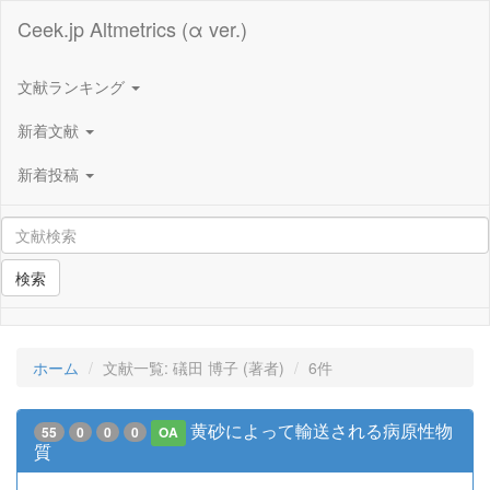
Ceek.jp Altmetrics (α ver.)
文献ランキング
新着文献
新着投稿
検索
ホーム
文献一覧: 礒田 博子 (著者)
6件
黄砂によって輸送される病原性物
55
0
0
0
OA
質