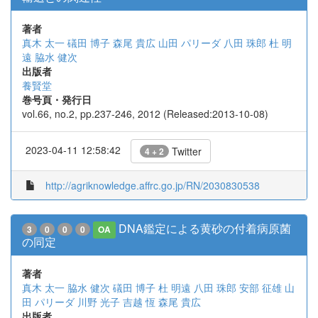
著者
真木 太一
礒田 博子
森尾 貴広
山田 パリーダ
八田 珠郎
杜 明
遠
脇水 健次
出版者
養賢堂
巻号頁・発行日
vol.66, no.2, pp.237-246, 2012 (Released:2013-10-08)
2023-04-11 12:58:42
Twitter
4 + 2
http://agriknowledge.affrc.go.jp/RN/2030830538
DNA鑑定による黄砂の付着病原菌
3
0
0
0
OA
の同定
著者
真木 太一
脇水 健次
礒田 博子
杜 明遠
八田 珠郎
安部 征雄
山
田 パリーダ
川野 光子
吉越 恆
森尾 貴広
出版者