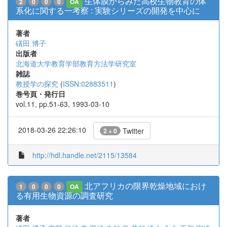
生体膜からみた高校生物教育の体
2
0
0
0
OA
系化に関する一考察 : 実験シリーズの開発を中心に
著者
礒田 博子
出版者
北海道大学教育学部教育方法学研究室
雑誌
教授学の探究
(
ISSN:02883511
)
巻号頁・発行日
vol.11, pp.51-63, 1993-03-10
2018-03-26 22:26:10
Twitter
2 + 0
http://hdl.handle.net/2115/13584
北アフリカの限界乾燥地域におけ
1
0
0
0
OA
る有用生物資源の調査研究
著者