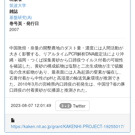
筑波大学
雑誌
基盤研究(A)
巻号頁・発行日
2007
中国敦煌・奈曼の開墾農地のダスト量・濃度には人間活動が
大きく影響する。リアルタイムPCR解析DNA鑑定法により沖
縄・福岡・つくば採集黄砂から口蹄疫ウイルス付着の可能性
を確認した。黄砂の構成鉱物は塩類と二次生成物が主で硫酸
塩の含水鉱物があり、最表面には人為起源の窒素が偏在し、
石膏付着から中性のpHと高湿度の輸送気象環境が推測でき
た。2010年3月の宮崎県内口蹄疫の初発生は、中国甘?省の豚
口蹄疫の付着黄砂が伝播源と推測された。
2023-08-07 12:01:49
Twitter
3 + 2
https://kaken.nii.ac.jp/grant/KAKENHI-PROJECT-19255017/