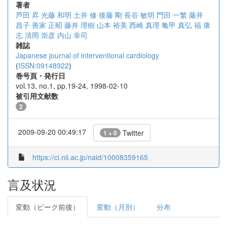
著者
芦田 昇
光藤 和明
土井 修
後藤 剛
長谷 敏明
門田 一繁
藤井
昌子
善家 正昭
藤井 理樹
山本 裕美
西崎 真理
亀甲 真弘
福 康
志
清岡 崇彦
内山 幸司
雑誌
Japanese journal of interventional cardiology
(
ISSN:09148922
)
巻号頁・発行日
vol.13, no.1, pp.19-24, 1998-02-10
被引用文献数
2
2009-09-20 00:49:17
Twitter
1 + 0
https://ci.nii.ac.jp/naid/10008359165
言及状況
変動（ピーク前後）
変動（月別）
分布