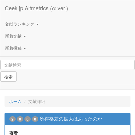
Ceek.jp Altmetrics (α ver.)
文献ランキング
新着文献
新着投稿
検索
ホーム
文献詳細
所得格差の拡大はあったのか
2
0
0
0
著者