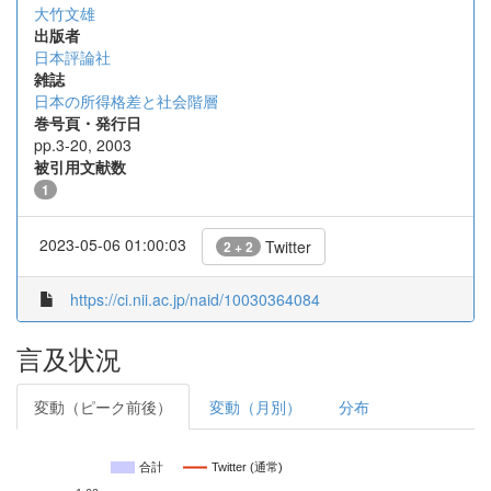
大竹文雄
出版者
日本評論社
雑誌
日本の所得格差と社会階層
巻号頁・発行日
pp.3-20, 2003
被引用文献数
1
2023-05-06 01:00:03
Twitter
2 + 2
https://ci.nii.ac.jp/naid/10030364084
言及状況
変動（ピーク前後）
変動（月別）
分布
合計
Twitter (通常)