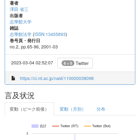
著者
澤田 省三
出版者
志學館大学
雑誌
志學館法学
(
ISSN:13455893
)
巻号頁・発行日
no.2, pp.65-96, 2001-03
2023-03-04 02:52:07
Twitter
6 + 5
https://ci.nii.ac.jp/naid/110000038098
言及状況
変動（ピーク前後）
変動（月別）
分布
合計
Twitter (RT)
Twitter (Bot)
3