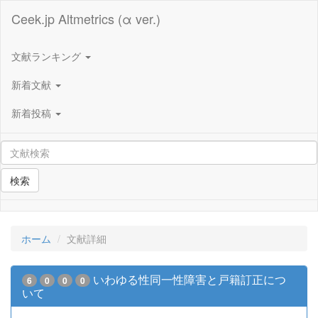
Ceek.jp Altmetrics (α ver.)
文献ランキング
新着文献
新着投稿
検索
ホーム
文献詳細
いわゆる性同一性障害と戸籍訂正につ
6
0
0
0
いて