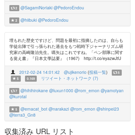
@SagamiNoriaki
@PedoroEndou
2
@hiibuki
@PedoroEndou
2
埋もれた歴史ですけど、問題を最初に指摘したのは、自らも
学徒出陣で引っ張られた過去をもつ戦時下ジャーナリズム研
究家の高崎隆治先生。嚆矢はこれですね。「ペン部隊に関す
る覚え書」『日本文學誌要』（1967) http://t.co/eyazwJtU
2012-02-24 14:01:42
@ujikenorio
(
投稿一覧
)
5
リツイート・ネットワーク (7)
5
0.169
@hihihirokane
@luxun1000
@rom_emon
@yamotyan
7
@kurotal
@emacat_bot
@narakazi
@rom_emon
@shinpei23
5
@terra3_Gn8
収集済み URL リスト