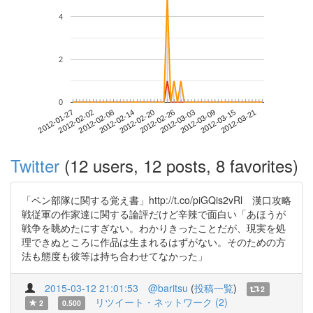
4
2
0
2012-03-15
2012-01-27
2012-02-14
2012-03-03
2012-03-21
2012-02-02
2012-02-20
2012-03-09
2012-02-08
2012-02-26
Twitter
(12 users, 12 posts, 8 favorites)
「ペン部隊に関する覚え書」http://t.co/piGQis2vRl 漢口攻略
戦従軍の作家達に関する論評だけど辛辣で面白い「あほうが
戦争を眺めたにすぎない。わかりきったことだが、現実を処
理できぬところに作品は生まれるはずがない。そのための方
法も態度も彼等は持ち合わせてなかった」
2015-03-12 21:01:53
@baritsu
(
投稿一覧
)
2
リツイート・ネットワーク (2)
2
0.500