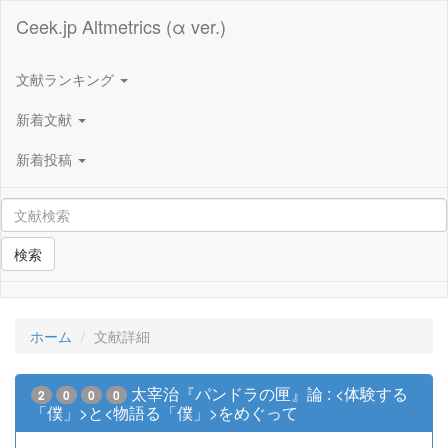
Ceek.jp Altmetrics (α ver.)
文献ランキング
新着文献
新着投稿
検索
ホーム
文献詳細
太宰治『パンドラの匣』論 : <体験する
2
0
0
0
「僕」>と<物語る「僕」>をめぐって