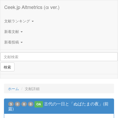
Ceek.jp Altmetrics (α ver.)
文献ランキング
新着文献
新着投稿
検索
ホーム
文献詳細
古代の一日と「ぬばたまの夜」(前
3
0
0
0
OA
篇)