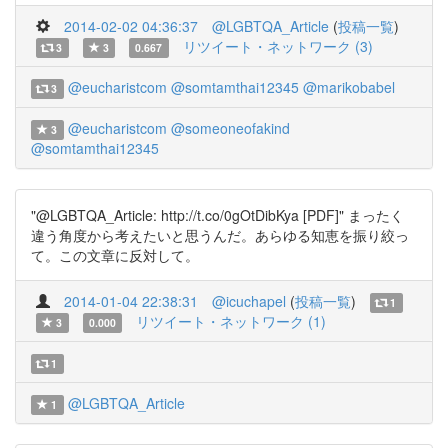
2014-02-02 04:36:37
@LGBTQA_Article
(
投稿一覧
)
リツイート・ネットワーク (3)
3
3
0.667
@eucharistcom
@somtamthai12345
@marikobabel
3
@eucharistcom
@someoneofakind
3
@somtamthai12345
"@LGBTQA_Article: http://t.co/0gOtDibKya [PDF]" まったく
違う角度から考えたいと思うんだ。あらゆる知恵を振り絞っ
て。この文章に反対して。
2014-01-04 22:38:31
@icuchapel
(
投稿一覧
)
1
リツイート・ネットワーク (1)
3
0.000
1
@LGBTQA_Article
1