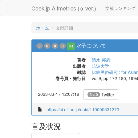
Ceek.jp Altmetrics (α ver.)
文献ランキング
ホーム
文献詳細
水子について
3
0
0
0
IR
著者
清水 邦彦
出版者
筑波大学
雑誌
比較民俗研究 : for Asian f
巻号頁・発行日
vol.9, pp.172-180, 199
2023-03-17 12:07:16
Twitter
3 + 0
https://ci.nii.ac.jp/naid/110000531273
言及状況