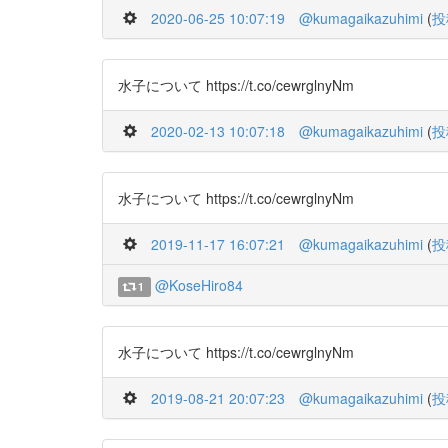
2020-06-25 10:07:19
@kumagaikazuhimi
(
投
水子について https://t.co/cewrglnyNm
2020-02-13 10:07:18
@kumagaikazuhimi
(
投
水子について https://t.co/cewrglnyNm
2019-11-17 16:07:21
@kumagaikazuhimi
(
投
@KoseHiro84
1
水子について https://t.co/cewrglnyNm
2019-08-21 20:07:23
@kumagaikazuhimi
(
投