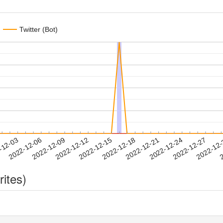
Twitter (Bot)
2022-12-24
2022-12-27
2022-12
-12-03
2
2022-12-06
2022-12-09
2022-12-12
2022-12-15
2022-12-18
2022-12-21
rites)