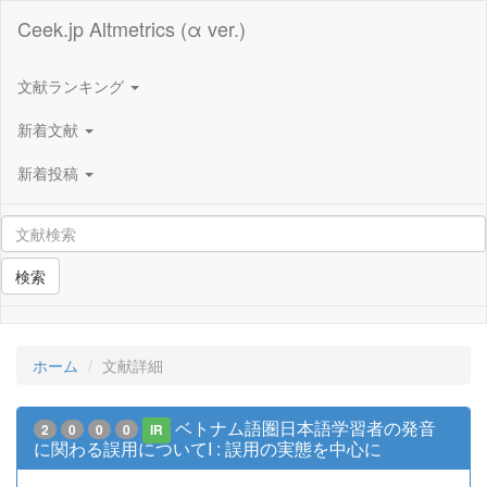
Ceek.jp Altmetrics (α ver.)
文献ランキング
新着文献
新着投稿
検索
ホーム
文献詳細
ベトナム語圏日本語学習者の発音
2
0
0
0
IR
に関わる誤用についてI : 誤用の実態を中心に