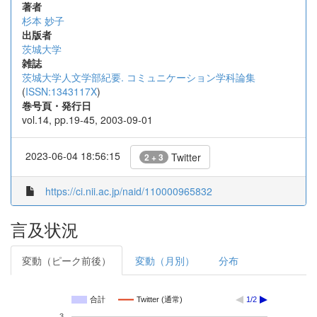
著者
杉本 妙子
出版者
茨城大学
雑誌
茨城大学人文学部紀要. コミュニケーション学科論集
(
ISSN:1343117X
)
巻号頁・発行日
vol.14, pp.19-45, 2003-09-01
2023-06-04 18:56:15
Twitter
2 + 3
https://ci.nii.ac.jp/naid/110000965832
言及状況
変動（ピーク前後）
変動（月別）
分布
合計
Twitter (通常)
1/2
3