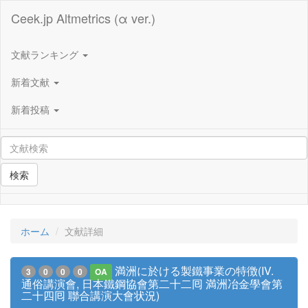
Ceek.jp Altmetrics (α ver.)
文献ランキング
新着文献
新着投稿
検索
ホーム
文献詳細
満洲に於ける製鐵事業の特徴(IV.
3
0
0
0
OA
通俗講演會, 日本鐵鋼協會第二十二囘 満洲冶金學會第
二十四囘 聯合講演大會状況)