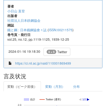
著者
小日山 直登
出版者
社団法人日本鉄鋼協会
雑誌
鐵と鋼 : 日本鐡鋼協會々誌
(
ISSN:00211575
)
巻号頁・発行日
vol.25, no.12, pp.1119-1125, 1939-12-25
2024-01-16 19:18:30
Twitter
3 + 5
https://ci.nii.ac.jp/naid/110001869499
言及状況
変動（ピーク前後）
変動（月別）
分布
合計
Twitter (通常)
1/2
2.0