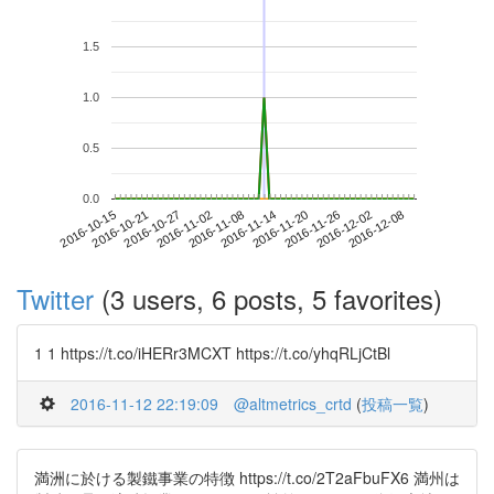
1.5
1.0
0.5
0.0
2016-12-02
2016-10-15
2016-11-02
2016-11-20
2016-12-08
2016-10-21
2016-11-08
2016-11-26
2016-10-27
2016-11-14
Twitter
(3 users, 6 posts, 5 favorites)
1 1 https://t.co/iHERr3MCXT https://t.co/yhqRLjCtBl
2016-11-12 22:19:09
@altmetrics_crtd
(
投稿一覧
)
満洲に於ける製鐵事業の特徴 https://t.co/2T2aFbuFX6 満州は