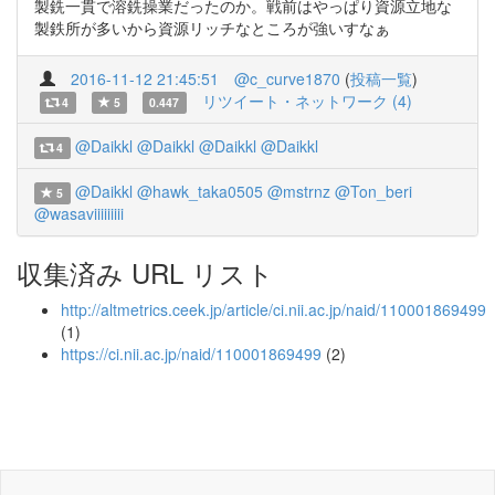
製銑一貫で溶銑操業だったのか。戦前はやっぱり資源立地な
製鉄所が多いから資源リッチなところが強いすなぁ
2016-11-12 21:45:51
@c_curve1870
(
投稿一覧
)
リツイート・ネットワーク (4)
4
5
0.447
@Daikkl
@Daikkl
@Daikkl
@Daikkl
4
@Daikkl
@hawk_taka0505
@mstrnz
@Ton_beri
5
@wasaviiiiiiiii
収集済み URL リスト
http://altmetrics.ceek.jp/article/ci.nii.ac.jp/naid/110001869499
(1)
https://ci.nii.ac.jp/naid/110001869499
(2)