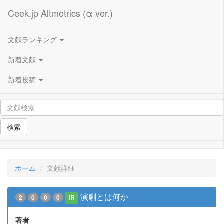
Ceek.jp Altmetrics (α ver.)
文献ランキング
新着文献
新着投稿
検索
ホーム
文献詳細
演劇とは何か
2
0
0
0
IR
著者