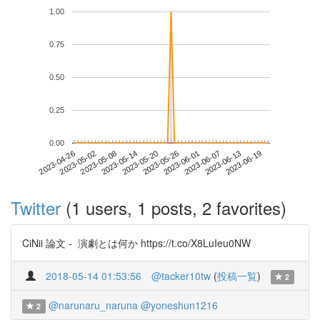
1.00
0.75
0.50
0.25
0.00
2023-06-13
2023-04-26
2023-05-14
2023-06-01
2023-06-19
2023-05-02
2023-05-20
2023-06-07
2023-05-08
2023-05-26
Twitter
(1 users, 1 posts, 2 favorites)
CiNii 論文 - 演劇とは何か https://t.co/X8LuIeu0NW
2018-05-14 01:53:56
@tacker10tw
(
投稿一覧
)
2
@narunaru_naruna
@yoneshun1216
2