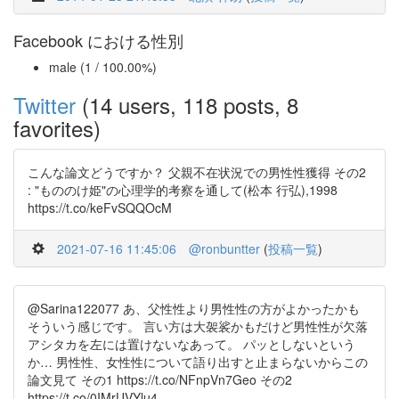
Facebook における性別
male (1 / 100.00%)
Twitter
(14 users, 118 posts, 8
favorites)
こんな論文どうですか？ 父親不在状況での男性性獲得 その2
: "もののけ姫"の心理学的考察を通して(松本 行弘),1998
https://t.co/keFvSQQOcM
2021-07-16 11:45:06
@ronbuntter
(
投稿一覧
)
@Sarina122077 あ、父性性より男性性の方がよかったかも
そういう感じです。 言い方は大袈裟かもだけど男性性が欠落
アシタカを左には置けないなあって。 パッとしないという
か… 男性性、女性性について語り出すと止まらないからこの
論文見て その1 https://t.co/NFnpVn7Geo その2
https://t.co/0IMrUVYlu4