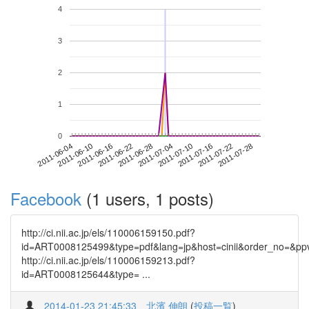
4
3
2
1
0
2011-07-22
2011-06-04
2011-06-22
2011-07-10
2011-07-28
2011-06-10
2011-06-28
2011-07-16
2011-06-16
2011-07-04
Facebook
(1 users, 1 posts)
http://ci.nii.ac.jp/els/110006159150.pdf?
id=ART0008125499&type=pdf&lang=jp&host=cinii&order_no=&
http://ci.nii.ac.jp/els/110006159213.pdf?
id=ART0008125644&type= ...
2014-01-23 21:45:33
北濱 伸朗
(
投稿一覧
)