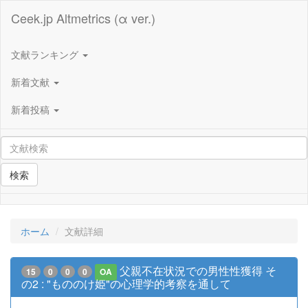
Ceek.jp Altmetrics (α ver.)
文献ランキング
新着文献
新着投稿
検索
ホーム
文献詳細
父親不在状況での男性性獲得 そ
15
0
0
0
OA
の2 : "もののけ姫"の心理学的考察を通して