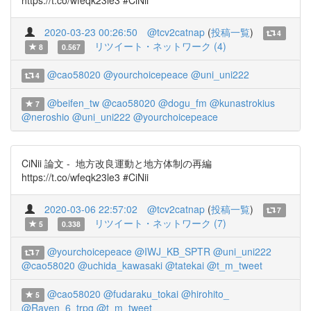
https://t.co/wfeqk23le3 #CiNii
2020-03-23 00:26:50
@tcv2catnap
(
投稿一覧
)
4
リツイート・ネットワーク (4)
8
0.567
@cao58020
@yourchoicepeace
@uni_uni222
4
@beifen_tw
@cao58020
@dogu_fm
@kunastrokius
7
@neroshio
@uni_uni222
@yourchoicepeace
CiNii 論文 - 地方改良運動と地方体制の再編
https://t.co/wfeqk23le3 #CiNii
2020-03-06 22:57:02
@tcv2catnap
(
投稿一覧
)
7
リツイート・ネットワーク (7)
5
0.338
@yourchoicepeace
@IWJ_KB_SPTR
@uni_uni222
7
@cao58020
@uchida_kawasaki
@tatekai
@t_m_tweet
@cao58020
@fudaraku_tokai
@hirohito_
5
@Raven_6_trpg
@t_m_tweet