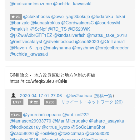
@matsumotosuzume
@uchida_kawasaki
@ctakahooss
@owo_yagi3bokujo
@fudaraku_tokai
23
@banzaic
@kunastrokius
@CordwainersC
@courtesyM
@makisi1
@ScNpf
@RD_TS
@DS20WK
@j7Zw6AdbrGTF1EZ
@kindasilverfish
@matsu_take_2018
@restivecatalyst
@diveintocloud
@cao58020
@OniTama1
@Raven_6_trpg
@makyhanna
@myzhmw
@projectbreeder
@uchida_kawasaki
CiNii 論文 - 地方改良運動と地方体制の再編
https://t.co/wfeqk23le3 #CiNii
2020-04-17 01:27:06
@tcv2catnap
(
投稿一覧
)
リツイート・ネットワーク (26)
27
22
0.200
@yourchoicepeace
@uni_uni222
26
@tamasen29933770
@ManMiterudake
@ahare_asayaka
@kodkod2016y
@citrus_kyoto
@SoCoLimeShot
@cao58020
@HosiMeg
@tcv2catnap
@cao58020
@kodkod2016y
@yourchoicepeace
@tcv2catnap