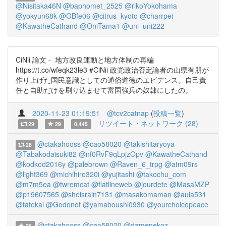
@Nisitaka46N
@baphomet_2525
@rikoYokohama
@yokyun68k
@GBfe06
@citrus_kyoto
@charrpei
@KawatheCathand
@OniTama1
@uni_uni222
CiNii 論文 - 地方改良運動と地方体制の再編
https://t.co/wfeqk23le3 #CiNii 政党政治否定論者の山県有朋が
作り上げた国民意識としての通俗道徳のエビデンス。自己責
任と自助だけを刷り込ませて富国強兵の奴隷にしたの。
2020-11-23 01:19:51
@tcv2catnap
(
投稿一覧
)
リツイート・ネットワーク (28)
29
29
0.445
@ctakahooss
@cao58020
@takishitaryoya
28
@Tabakodaisuki82
@nf0RvF9qLpjzOpv
@KawatheCathand
@kodkod2016y
@palebrown
@Raven_6_trpg
@atm09rs
@light369
@michihiro320i
@yujitashi
@takochu_com
@m7m5ea
@twremcat
@flatlineweb
@jourdete
@MasaMZP
@p19607565
@sheisrain7131
@masakomaman
@aula531
@tatekai
@Godonof
@yamaboushi0930
@yourchoicepeace
@ctakahooss
@cao58020
@damenekoz
26