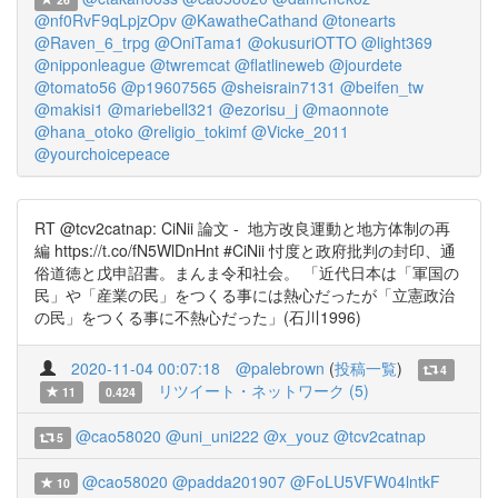
@nf0RvF9qLpjzOpv
@KawatheCathand
@tonearts
@Raven_6_trpg
@OniTama1
@okusuriOTTO
@light369
@nipponleague
@twremcat
@flatlineweb
@jourdete
@tomato56
@p19607565
@sheisrain7131
@beifen_tw
@makisi1
@mariebell321
@ezorisu_j
@maonnote
@hana_otoko
@religio_tokimf
@Vicke_2011
@yourchoicepeace
RT @tcv2catnap: CiNii 論文 - 地方改良運動と地方体制の再
編 https://t.co/fN5WlDnHnt #CiNii 忖度と政府批判の封印、通
俗道徳と戊申詔書。まんま令和社会。 「近代日本は「軍国の
民」や「産業の民」をつくる事には熱心だったが「立憲政治
の民」をつくる事に不熱心だった」(石川1996)
2020-11-04 00:07:18
@palebrown
(
投稿一覧
)
4
リツイート・ネットワーク (5)
11
0.424
@cao58020
@uni_uni222
@x_youz
@tcv2catnap
5
@cao58020
@padda201907
@FoLU5VFW04lntkF
10