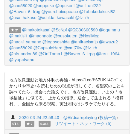
@cao58020
@poppoko
@opukeni
@uni_uni222
@Raven_6_trpg
@yourchoicepeace
@Tabakodaisuki82
@usa_hakase
@uchida_kawasaki
@fz_rh
@makotokasai
@ScNpf
@QC30660590
@qqummu
21
@makisi1
@maonnote
@busokuten
@HosiMeg
@naoki_yamane
@togoyoshida
@antiracismjp
@awazu21
@cao58020
@CapsuleHard
@cmj70w
@fz_rh
@hiruandon89
@OniTama1
@Raven_6_trpg
@teru_1964
@tyupatyapu
地方改良運動と地方体制の再編 - https://t.co/F67UK14CcT <
かなりや市史>を読むための視点がほしくて、名望家のことを
調べてたら、出会った論文です。地方改良運動、いまの「地
域福祉」に似てる。 上からの指導。迎合して生まれる「模範
村」。全国から来る視察。実は村民はシラケてたりする。
2020-03-24 22:58:40
@Birdsareplaying
(
投稿一覧
)
リツイート・ネットワーク (5)
5
7
0.365