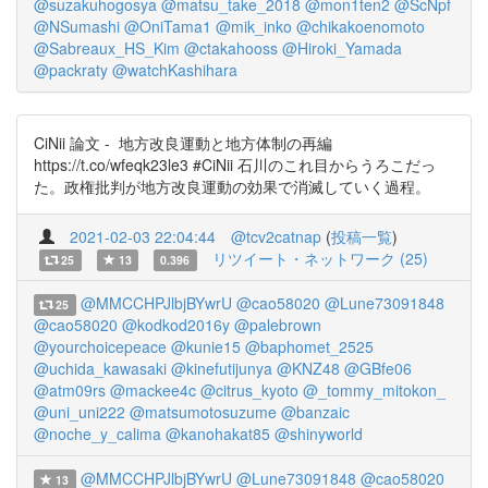
@suzakuhogosya
@matsu_take_2018
@mon1ten2
@ScNpf
@NSumashi
@OniTama1
@mik_inko
@chikakoenomoto
@Sabreaux_HS_Kim
@ctakahooss
@Hiroki_Yamada
@packraty
@watchKashihara
CiNii 論文 - 地方改良運動と地方体制の再編
https://t.co/wfeqk23le3 #CiNii 石川のこれ目からうろこだっ
た。政権批判が地方改良運動の効果で消滅していく過程。
2021-02-03 22:04:44
@tcv2catnap
(
投稿一覧
)
リツイート・ネットワーク (25)
25
13
0.396
@MMCCHPJlbjBYwrU
@cao58020
@Lune73091848
25
@cao58020
@kodkod2016y
@palebrown
@yourchoicepeace
@kunie15
@baphomet_2525
@uchida_kawasaki
@kinefutijunya
@KNZ48
@GBfe06
@atm09rs
@mackee4c
@citrus_kyoto
@_tommy_mitokon_
@uni_uni222
@matsumotosuzume
@banzaic
@noche_y_calima
@kanohakat85
@shinyworld
@MMCCHPJlbjBYwrU
@Lune73091848
@cao58020
13