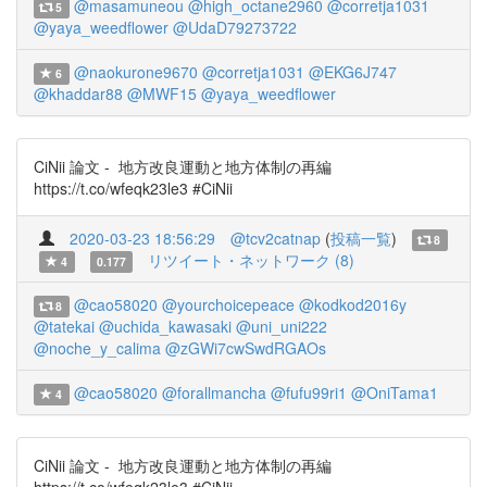
@masamuneou
@high_octane2960
@corretja1031
5
@yaya_weedflower
@UdaD79273722
@naokurone9670
@corretja1031
@EKG6J747
6
@khaddar88
@MWF15
@yaya_weedflower
CiNii 論文 - 地方改良運動と地方体制の再編
https://t.co/wfeqk23le3 #CiNii
2020-03-23 18:56:29
@tcv2catnap
(
投稿一覧
)
8
リツイート・ネットワーク (8)
4
0.177
@cao58020
@yourchoicepeace
@kodkod2016y
8
@tatekai
@uchida_kawasaki
@uni_uni222
@noche_y_calima
@zGWi7cwSwdRGAOs
@cao58020
@forallmancha
@fufu99ri1
@OniTama1
4
CiNii 論文 - 地方改良運動と地方体制の再編