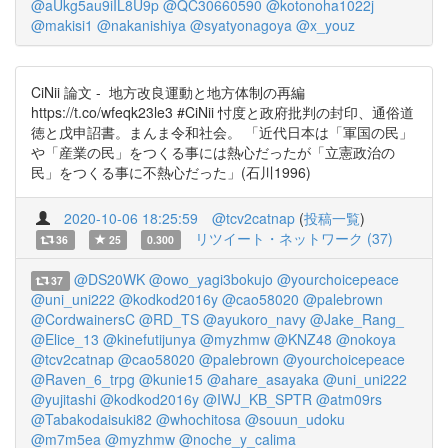
@aUkg5au9iIL8U9p
@QC30660590
@kotonoha1022j
@makisi1
@nakanishiya
@syatyonagoya
@x_youz
CiNii 論文 - 地方改良運動と地方体制の再編
https://t.co/wfeqk23le3 #CiNii 忖度と政府批判の封印、通俗道
徳と戊申詔書。まんま令和社会。 「近代日本は「軍国の民」
や「産業の民」をつくる事には熱心だったが「立憲政治の
民」をつくる事に不熱心だった」(石川1996)
2020-10-06 18:25:59
@tcv2catnap
(
投稿一覧
)
リツイート・ネットワーク (37)
36
25
0.300
@DS20WK
@owo_yagi3bokujo
@yourchoicepeace
37
@uni_uni222
@kodkod2016y
@cao58020
@palebrown
@CordwainersC
@RD_TS
@ayukoro_navy
@Jake_Rang_
@Elice_13
@kinefutijunya
@myzhmw
@KNZ48
@nokoya
@tcv2catnap
@cao58020
@palebrown
@yourchoicepeace
@Raven_6_trpg
@kunie15
@ahare_asayaka
@uni_uni222
@yujitashi
@kodkod2016y
@IWJ_KB_SPTR
@atm09rs
@Tabakodaisuki82
@whochitosa
@souun_udoku
@m7m5ea
@myzhmw
@noche_y_calima