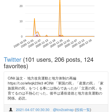
20
10
0
2020-12-13
2020-10-26
2020-11-13
2020-12-01
2020-12-19
2020-11-01
2020-11-19
2020-12-07
2020-11-07
2020-11-25
Twitter
(101 users, 206 posts, 124
favorites)
CiNii 論文 - 地方改良運動と地方体制の再編
https://t.co/wfeqk23le3 #CiNii 「軍国の民」「産業の民」「家
族親和の民」をつくる事には熱心であったが「立憲の民」を
育てるのは不熱心だった。後半は通俗道徳と地方改良運動の
関係。必読。
2021-04-07 00:30:30
@tcv2catnap
(
投稿一覧
)