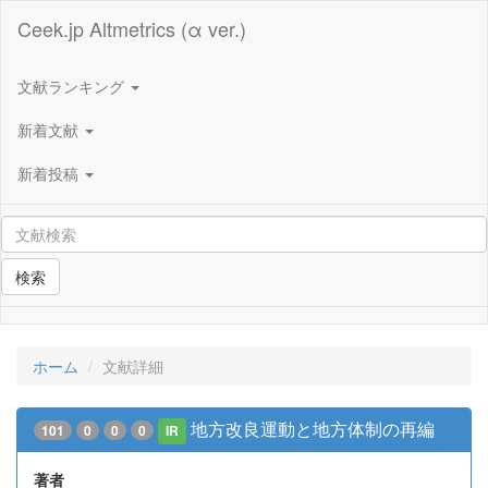
Ceek.jp Altmetrics (α ver.)
文献ランキング
新着文献
新着投稿
検索
ホーム
文献詳細
地方改良運動と地方体制の再編
101
0
0
0
IR
著者