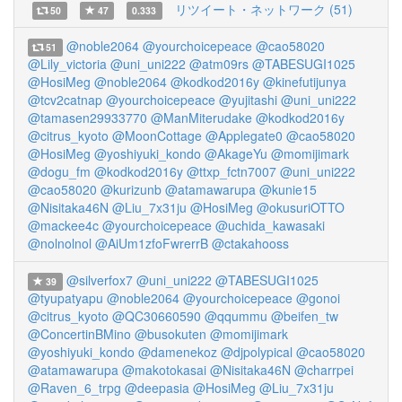
リツイート・ネットワーク (51)
50
47
0.333
@noble2064
@yourchoicepeace
@cao58020
51
@Lily_victoria
@uni_uni222
@atm09rs
@TABESUGI1025
@HosiMeg
@noble2064
@kodkod2016y
@kinefutijunya
@tcv2catnap
@yourchoicepeace
@yujitashi
@uni_uni222
@tamasen29933770
@ManMiterudake
@kodkod2016y
@citrus_kyoto
@MoonCottage
@Applegate0
@cao58020
@HosiMeg
@yoshiyuki_kondo
@AkageYu
@momijimark
@dogu_fm
@kodkod2016y
@ttxp_fctn7007
@uni_uni222
@cao58020
@kurizunb
@atamawarupa
@kunie15
@Nisitaka46N
@Liu_7x31ju
@HosiMeg
@okusuriOTTO
@mackee4c
@yourchoicepeace
@uchida_kawasaki
@nolnolnol
@AiUm1zfoFwrerrB
@ctakahooss
@silverfox7
@uni_uni222
@TABESUGI1025
39
@tyupatyapu
@noble2064
@yourchoicepeace
@gonoi
@citrus_kyoto
@QC30660590
@qqummu
@beifen_tw
@ConcertinBMino
@busokuten
@momijimark
@yoshiyuki_kondo
@damenekoz
@djpolypical
@cao58020
@atamawarupa
@makotokasai
@Nisitaka46N
@charrpei
@Raven_6_trpg
@deepasia
@HosiMeg
@Liu_7x31ju