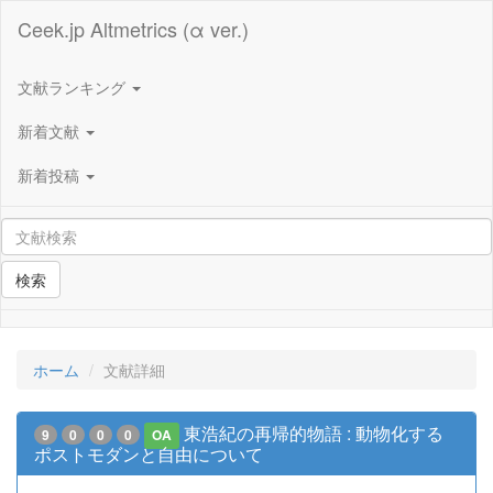
Ceek.jp Altmetrics (α ver.)
文献ランキング
新着文献
新着投稿
検索
ホーム
文献詳細
東浩紀の再帰的物語 : 動物化する
9
0
0
0
OA
ポストモダンと自由について