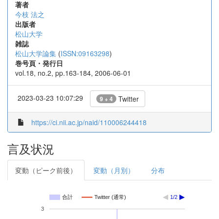
著者
今枝 法之
出版者
松山大学
雑誌
松山大学論集
(
ISSN:09163298
)
巻号頁・発行日
vol.18, no.2, pp.163-184, 2006-06-01
2023-03-23 10:07:29
Twitter
9 + 4
https://ci.nii.ac.jp/naid/110006244418
言及状況
変動（ピーク前後）
変動（月別）
分布
合計
Twitter (通常)
1/2
3