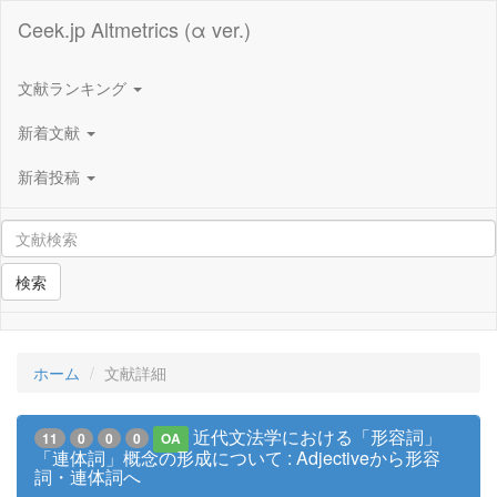
Ceek.jp Altmetrics (α ver.)
文献ランキング
新着文献
新着投稿
検索
ホーム
文献詳細
近代文法学における「形容詞」
11
0
0
0
OA
「連体詞」概念の形成について : Adjectiveから形容
詞・連体詞へ