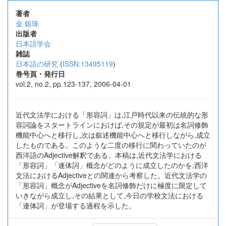
著者
金 銀珠
出版者
日本語学会
雑誌
日本語の研究
(
ISSN:13495119
)
巻号頁・発行日
vol.2, no.2, pp.123-137, 2006-04-01
近代文法学における「形容詞」は,江戸時代以来の伝統的な形
容詞論をスタートラインにおけば,その規定が最初は名詞修飾
機能中心へと移行し,次は叙述機能中心へと移行しながら,成立
したものである。このような二度の移行に関わっていたのが
西洋語のAdjective解釈である。本稿は,近代文法学における
「形容詞」「連体詞」概念がどのように成立したのかを,西洋
文法におけるAdjectiveとの関連から考察した。近代文法学の
「形容詞」概念がAdjectiveを名詞修飾だけに極度に限定して
いきながら成立し,その結果として,今日の学校文法における
「連体詞」が登場する過程を示した。