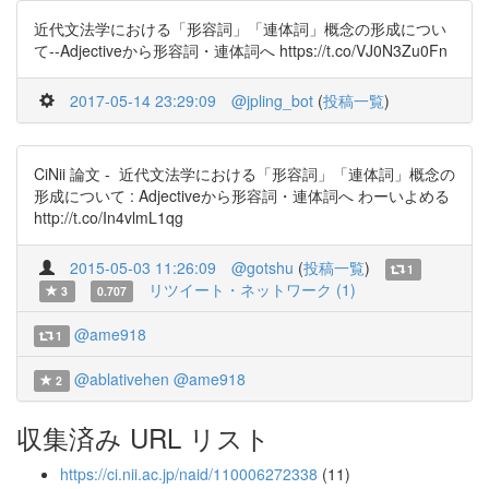
近代文法学における「形容詞」「連体詞」概念の形成につい
て--Adjectiveから形容詞・連体詞へ https://t.co/VJ0N3Zu0Fn
2017-05-14 23:29:09
@jpling_bot
(
投稿一覧
)
CiNii 論文 - 近代文法学における「形容詞」「連体詞」概念の
形成について : Adjectiveから形容詞・連体詞へ わーいよめる
http://t.co/In4vlmL1qg
2015-05-03 11:26:09
@gotshu
(
投稿一覧
)
1
リツイート・ネットワーク (1)
3
0.707
@ame918
1
@ablativehen
@ame918
2
収集済み URL リスト
https://ci.nii.ac.jp/naid/110006272338
(11)