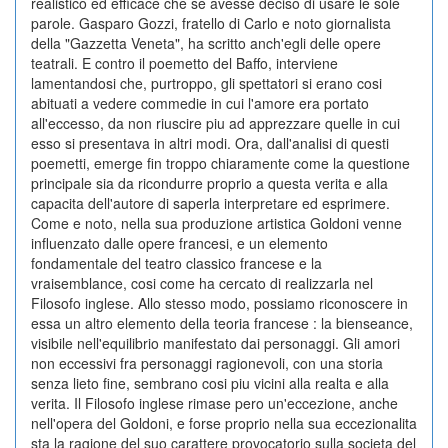
realistico ed efficace che se avesse deciso di usare le sole
parole. Gasparo Gozzi, fratello di Carlo e noto giornalista
della "Gazzetta Veneta", ha scritto anch'egli delle opere
teatrali. E contro il poemetto del Baffo, interviene
lamentandosi che, purtroppo, gli spettatori si erano cosi
abituati a vedere commedie in cui l'amore era portato
all'eccesso, da non riuscire piu ad apprezzare quelle in cui
esso si presentava in altri modi. Ora, dall'analisi di questi
poemetti, emerge fin troppo chiaramente come la questione
principale sia da ricondurre proprio a questa verita e alla
capacita dell'autore di saperla interpretare ed esprimere.
Come e noto, nella sua produzione artistica Goldoni venne
influenzato dalle opere francesi, e un elemento
fondamentale del teatro classico francese e la
vraisemblance, cosi come ha cercato di realizzarla nel
Filosofo inglese. Allo stesso modo, possiamo riconoscere in
essa un altro elemento della teoria francese : la bienseance,
visibile nell'equilibrio manifestato dai personaggi. Gli amori
non eccessivi fra personaggi ragionevoli, con una storia
senza lieto fine, sembrano cosi piu vicini alla realta e alla
verita. Il Filosofo inglese rimase pero un'eccezione, anche
nell'opera del Goldoni, e forse proprio nella sua eccezionalita
sta la ragione del suo carattere provocatorio sulla societa del