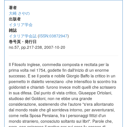
著者
大崎 さやの
出版者
イタリア学会
雑誌
イタリア学会誌
(
ISSN:03872947
)
巻号頁・発行日
no.57, pp.217-238, 2007-10-20
Il Filosofo inglese, commedia composta e recitata per la
prima volta nel 1754, godette fin dall'inizio di un enorme
successo. E se il poeta e nobile Giorgio Baffo la critico in un
poemetto in dialetto veneziano -che intensifico lo scontro tra
goldonisti e chiaristi- furono invece molti quelli che scrissero
in sua difesa. Dal punto di vista critico, Giuseppe Ortolani,
studioso del Goldoni, non ne ebbe una grande
considerazione, sostenendo che l'autore "s'era allontanato
dal mondo reale che gli sorrideva intorno, per avventurarsi,
come nella Sposa Persiana, fra i personaggi fittizi d'un
mondo straniero, conosciuto soltanto sui libri". Parole che,
pero, non spiegano il motivo per cui essa fu capace di