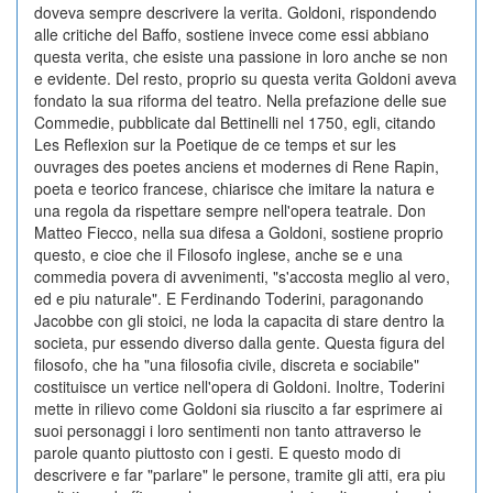
doveva sempre descrivere la verita. Goldoni, rispondendo
alle critiche del Baffo, sostiene invece come essi abbiano
questa verita, che esiste una passione in loro anche se non
e evidente. Del resto, proprio su questa verita Goldoni aveva
fondato la sua riforma del teatro. Nella prefazione delle sue
Commedie, pubblicate dal Bettinelli nel 1750, egli, citando
Les Reflexion sur la Poetique de ce temps et sur les
ouvrages des poetes anciens et modernes di Rene Rapin,
poeta e teorico francese, chiarisce che imitare la natura e
una regola da rispettare sempre nell'opera teatrale. Don
Matteo Fiecco, nella sua difesa a Goldoni, sostiene proprio
questo, e cioe che il Filosofo inglese, anche se e una
commedia povera di avvenimenti, "s'accosta meglio al vero,
ed e piu naturale". E Ferdinando Toderini, paragonando
Jacobbe con gli stoici, ne loda la capacita di stare dentro la
societa, pur essendo diverso dalla gente. Questa figura del
filosofo, che ha "una filosofia civile, discreta e sociabile"
costituisce un vertice nell'opera di Goldoni. Inoltre, Toderini
mette in rilievo come Goldoni sia riuscito a far esprimere ai
suoi personaggi i loro sentimenti non tanto attraverso le
parole quanto piuttosto con i gesti. E questo modo di
descrivere e far "parlare" le persone, tramite gli atti, era piu