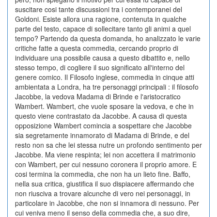
suscitare cosi tante discussioni tra i contemporanei del
Goldoni. Esiste allora una ragione, contenuta in qualche
parte del testo, capace di sollecitare tanto gli animi a quel
tempo? Partendo da questa domanda, ho analizzato le varie
critiche fatte a questa commedia, cercando proprio di
individuare una possibile causa a questo dibattito e, nello
stesso tempo, di cogliere il suo significato all'interno del
genere comico. Il Filosofo inglese, commedia in cinque atti
ambientata a Londra, ha tre personaggi principali : il filosofo
Jacobbe, la vedova Madama di Brinde e l'aristocratico
Wambert. Wambert, che vuole sposare la vedova, e che in
questo viene contrastato da Jacobbe. A causa di questa
opposizione Wambert comincia a sospettare che Jacobbe
sia segretamente innamorato di Madama di Brinde, e del
resto non sa che lei stessa nutre un profondo sentimento per
Jacobbe. Ma viene respinta; lei non accettera il matrimonio
con Wambert, per cui nessuno coronera il proprio amore. E
cosi termina la commedia, che non ha un lieto fine. Baffo,
nella sua critica, giustifica il suo dispiacere affermando che
non riusciva a trovare alcunche di vero nei personaggi, in
particolare in Jacobbe, che non si innamora di nessuno. Per
cui veniva meno il senso della commedia che, a suo dire,