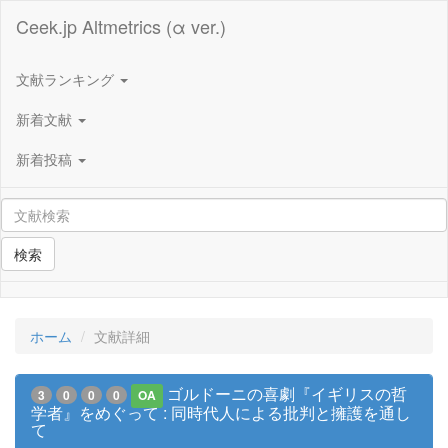
Ceek.jp Altmetrics (α ver.)
文献ランキング
新着文献
新着投稿
検索
ホーム
文献詳細
ゴルドーニの喜劇『イギリスの哲
3
0
0
0
OA
学者』をめぐって : 同時代人による批判と擁護を通し
て