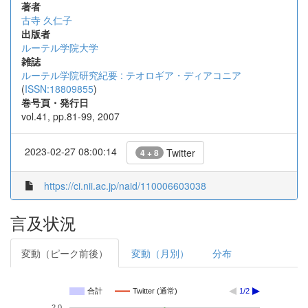
著者
古寺 久仁子
出版者
ルーテル学院大学
雑誌
ルーテル学院研究紀要 : テオロギア・ディアコニア
(
ISSN:18809855
)
巻号頁・発行日
vol.41, pp.81-99, 2007
2023-02-27 08:00:14
Twitter
4 + 8
https://ci.nii.ac.jp/naid/110006603038
言及状況
変動（ピーク前後）
変動（月別）
分布
合計
Twitter (通常)
1/2
2.0