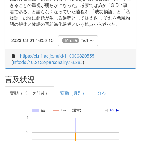
きることの重視が明らかになった。考察では,Aが「GID当事
者である」と語らなくなっていた過程を,「成功物語」と「私
物語」の間に齟齬が生じる過程として捉え返し,それを悪魔物
語の解体と物語の再組織化過程という観点から述べた。
2023-03-01 16:52:15
Twitter
10 + 19
https://ci.nii.ac.jp/naid/110006820555
(
info:doi/10.2132/personality.16.265
)
言及状況
変動（ピーク前後）
変動（月別）
分布
合計
Twitter (通常)
1/2
4
3