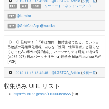
2012-11-19 15:42:36
@LGBTQA_Article
(
投稿一覧
)
リツイート・ネットワーク (2)
2
2
0.500
@kuroika
2
@GrlldChsAsp
@kuroika
2
【GID】荘島幸子「「私は性同一性障害者である」という自
己物語の再組織化過程 : 自らを「性同一性障害者」と語らな
くなったAの事例の質的検討」パーソナリティ研究 16巻3号
(p.265-278) 日本パーソナリティ心理学会 http://t.co/riusxFeY
[PDF]
2012-11-18 18:42:45
@LGBTQA_Article
(
投稿一覧
)
収集済み URL リスト
https://ci.nii.ac.jp/naid/110006820555
(10)