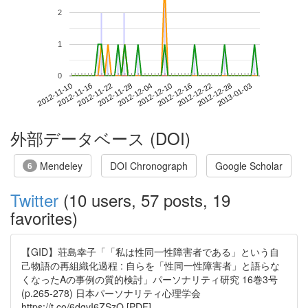
2
1
0
2012-12-28
2012-11-10
2012-11-28
2012-12-16
2013-01-03
2012-11-16
2012-12-04
2012-12-22
2012-11-22
2012-12-10
外部データベース (DOI)
Mendeley
DOI Chronograph
Google Scholar
6
Twitter
(10 users, 57 posts, 19
favorites)
【GID】荘島幸子「「私は性同一性障害者である」という自
己物語の再組織化過程 : 自らを「性同一性障害者」と語らな
くなったAの事例の質的検討」パーソナリティ研究 16巻3号
(p.265-278) 日本パーソナリティ心理学会
https://t.co/6dqvI6ZSzO [PDF]