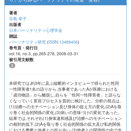
著者
荘島 幸子
出版者
日本パーソナリティ心理学会
雑誌
パーソナリティ研究
(
ISSN:13488406
)
巻号頁・発行日
vol.16, no.3, pp.265-278, 2008-03-31
被引用文献数
3
本研究では,約3年に及ぶ縦断的インタビューで得られた性同
一性障害者1名の語りから,当事者であったAが医療における
「成功物語」から離脱し,自らを「性同一性障害者」と語らな
くなっていく変容プロセスを質的に検討した。分析の視点は,
(1)治療へのモチベーション及び身体の捉え方の変化,(2)Aを取
り巻く社会的関係の変化,(3)病いの意味づけの変化であった。
結果では,それぞれ(1)身体違和感及び治療へのモチベーション
の相対的低下,(2)Aを取り巻く社会的関係の拡大及び私的関係
における摩擦と他者との折り合い,(3)他者との関係性の中で生