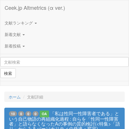
Ceek.jp Altmetrics (α ver.)
文献ランキング
新着文献
新着投稿
検索
ホーム
文献詳細
「私は性同一性障害者である」と
10
0
0
0
OA
いう自己物語の再組織化過程 : 自らを「性同一性障害
者」と語らなくなったAの事例の質的検討(<特集>「語
り」からみるパーソナリティの発達・変容)