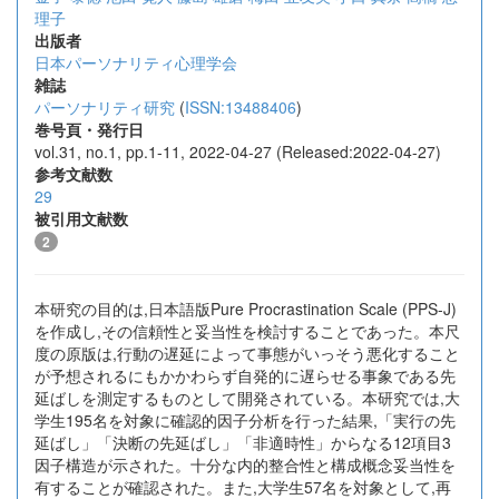
理子
出版者
日本パーソナリティ心理学会
雑誌
パーソナリティ研究
(
ISSN:13488406
)
巻号頁・発行日
vol.31, no.1, pp.1-11, 2022-04-27 (Released:2022-04-27)
参考文献数
29
被引用文献数
2
本研究の目的は,日本語版Pure Procrastination Scale (PPS-J)
を作成し,その信頼性と妥当性を検討することであった。本尺
度の原版は,行動の遅延によって事態がいっそう悪化すること
が予想されるにもかかわらず自発的に遅らせる事象である先
延ばしを測定するものとして開発されている。本研究では,大
学生195名を対象に確認的因子分析を行った結果,「実行の先
延ばし」「決断の先延ばし」「非適時性」からなる12項目3
因子構造が示された。十分な内的整合性と構成概念妥当性を
有することが確認された。また,大学生57名を対象として,再