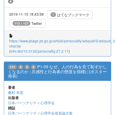
4
2019-11-15 18:43:58
はてなブックマーク
1
Twitter
113 + 127
https://www.jstage.jst.go.jp/article/personality/advpub/0/advpub_2
char/ja/
(
info:doi/10.2132/personality.27.2.11
)
P1-09 なぜ、人の行為を見て恥ずかし
111
0
0
0
くなるのか : 共感性と行為者の態度を指標に(ポスター
発表)
著者
桑村 幸恵
出版者
日本パーソナリティ心理学会
雑誌
日本パーソナリティ心理学会発表論文集