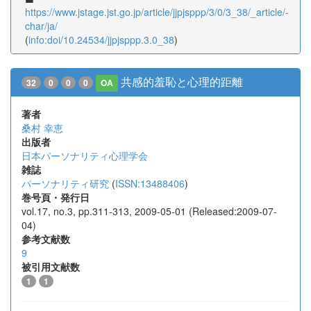
https://www.jstage.jst.go.jp/article/jjpjsppp/3/0/3_38/_article/-
char/ja/
(
info:doi/10.24534/jjpjsppp.3.0_38
)
共感的羞恥と心理的距離
32
0
0
0
OA
著者
桑村 幸恵
出版者
日本パーソナリティ心理学会
雑誌
パーソナリティ研究
(
ISSN:13488406
)
巻号頁・発行日
vol.17, no.3, pp.311-313, 2009-05-01 (Released:2009-07-
04)
参考文献数
9
被引用文献数
1
1