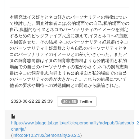
本研究はイヌ好きとネコ好きのパーソナリティの特徴につい
て検討した。調査対象者には,公的場面での自己,私的場面での
自己,典型的なイヌとネコのパーソナリティのイメージを測定
するためのビッグファイブ尺度に加えて,イヌとネコへの態度
を回答させた。その結果,ネコのパーソナリティ好意群はネコ
のパーソナリティ非好意群よりも自己のパーソナリティとネ
コのパーソナリティのイメージとの差が小さかった。また,イ
ヌの飼育志向群はイヌの飼育非志向群よりも公的場面と私的
場面での自己のパーソナリティの差が小さく,ネコの飼育志向
群はネコの飼育非志向群よりも公的場面と私的場面での自己
のパーソナリティの差が大きかった。これらの結果について
他者の要求や期待への対処傾向との関連から議論された。
2023-08-22 22:29:39
Twitter
80 + 55
https://www.jstage.jst.go.jp/article/personality/advpub/0/advpub_26
char/ja/
(
info:doi/10.2132/personality.26.2.5
)