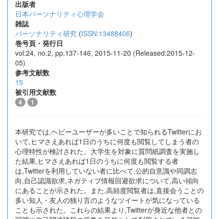
出版者
日本パーソナリティ心理学会
雑誌
パーソナリティ研究
(
ISSN:13488406
)
巻号頁・発行日
vol.24, no.2, pp.137-146, 2015-11-20 (Released:2015-12-
05)
参考文献数
15
被引用文献数
4
1
本研究では,ヘビーユーザーが多いことで知られるTwitterにお
いて,ヒマさえあれば1日のうちに何度も閲覧してしまう者の
心理特性が検討された。大学生を対象に質問紙調査を実施し
た結果,ヒマさえあれば1日のうちに何度も閲覧する者
は,Twitterを利用していない者に比べて,公的自意識や同調志
向,自己認識欲求,ネガティブ情報回避欲求について,高い傾向
にあることが示された。また,高頻度閲覧者は,直接会うことの
多い知人・友人の独り言のようなツイートが気になっている
ことも示された。これらの結果より,Twitterが身近な他者との