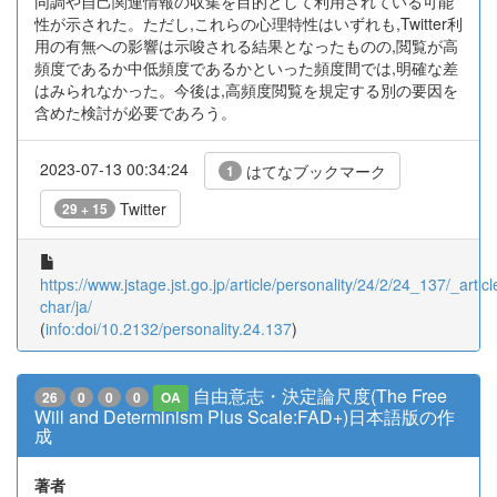
同調や自己関連情報の収集を目的として利用されている可能
性が示された。ただし,これらの心理特性はいずれも,Twitter利
用の有無への影響は示唆される結果となったものの,閲覧が高
頻度であるか中低頻度であるかといった頻度間では,明確な差
はみられなかった。今後は,高頻度閲覧を規定する別の要因を
含めた検討が必要であろう。
2023-07-13 00:34:24
はてなブックマーク
1
Twitter
29 + 15
https://www.jstage.jst.go.jp/article/personality/24/2/24_137/_articl
char/ja/
(
info:doi/10.2132/personality.24.137
)
自由意志・決定論尺度(The Free
26
0
0
0
OA
Will and Determinism Plus Scale:FAD+)日本語版の作
成
著者