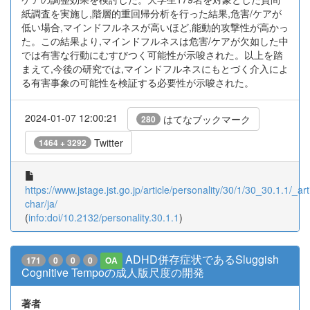
紙調査を実施し,階層的重回帰分析を行った結果,危害/ケアが
低い場合,マインドフルネスが高いほど,能動的攻撃性が高かっ
た。この結果より,マインドフルネスは危害/ケアが欠如した中
では有害な行動にむすびつく可能性が示唆された。以上を踏
まえて,今後の研究では,マインドフルネスにもとづく介入によ
る有害事象の可能性を検証する必要性が示唆された。
2024-01-07 12:00:21
はてなブックマーク
280
Twitter
1464 + 3292
https://www.jstage.jst.go.jp/article/personality/30/1/30_30.1.1/_arti
char/ja/
(
info:doi/10.2132/personality.30.1.1
)
ADHD併存症状であるSluggish
171
0
0
0
OA
Cognitive Tempoの成人版尺度の開発
著者