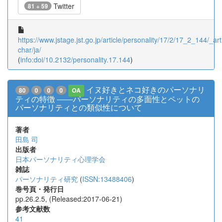
Twitter
81 + 59
https://www.jstage.jst.go.jp/article/personality/17/2/17_2_144/_arti
char/ja/
(
info:doi/10.2132/personality.17.144
)
イヌ好きとネコ好きのパーソナリ
80
0
0
0
OA
ティの特徴 ――パーソナリティの多面性とペットの
パーソナリティとの類似性について
著者
田島 司
出版者
日本パーソナリティ心理学会
雑誌
パーソナリティ研究
(
ISSN:13488406
)
巻号頁・発行日
pp.26.2.5, (Released:2017-06-21)
参考文献数
41