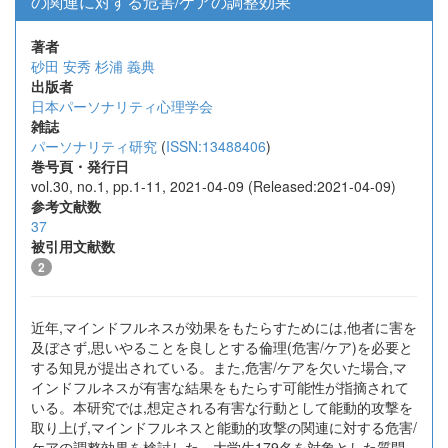
の関連に対する危害/ケアの調整効果
著者
砂田 安秀
杉浦 義典
出版者
日本パーソナリティ心理学会
雑誌
パーソナリティ研究
(
ISSN:13488406
)
巻号頁・発行日
vol.30, no.1, pp.1-11, 2021-04-09 (Released:2021-04-09)
参考文献数
37
被引用文献数
2
近年,マインドフルネスが効果をもたらすためには,他者に害を
及ぼさず,思いやることを良しとする倫理(危害/ケア)を必要と
する知見が提出されている。また,危害/ケアを欠いた場合,マ
インドフルネスが有害な結果をもたらす可能性が指摘されて
いる。本研究では,想定される有害な行動として能動的攻撃を
取り上げ,マインドフルネスと能動的攻撃の関連に対する危害/
ケアの調整効果を検討した。大学生179名を対象とした質問