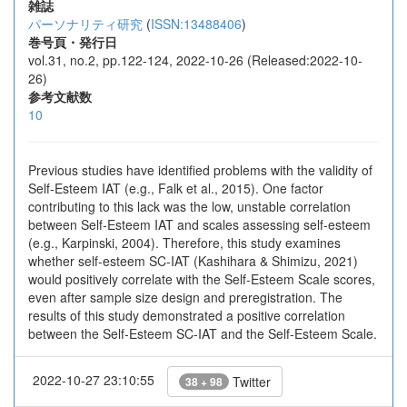
雑誌
パーソナリティ研究
(
ISSN:13488406
)
巻号頁・発行日
vol.31, no.2, pp.122-124, 2022-10-26 (Released:2022-10-
26)
参考文献数
10
Previous studies have identified problems with the validity of
Self-Esteem IAT (e.g., Falk et al., 2015). One factor
contributing to this lack was the low, unstable correlation
between Self-Esteem IAT and scales assessing self-esteem
(e.g., Karpinski, 2004). Therefore, this study examines
whether self-esteem SC-IAT (Kashihara & Shimizu, 2021)
would positively correlate with the Self-Esteem Scale scores,
even after sample size design and preregistration. The
results of this study demonstrated a positive correlation
between the Self-Esteem SC-IAT and the Self-Esteem Scale.
2022-10-27 23:10:55
Twitter
38 + 98