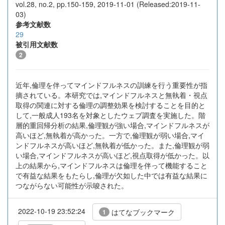
vol.28, no.2, pp.150-159, 2019-11-01 (Released:2019-11-
03)
参考文献数
29
被引用文献数
2
近年,倫理を伴ってマインドフルネスの訓練を行う重要性が指
摘されている。本研究では,マインドフルネスと無執着・視点
取得の関連に対する倫理の調整効果を検討することを目的と
して,一般成人193名を対象としたウェブ調査を実施した。階
層的重回帰分析の結果,倫理観が強い場合,マインドフルネスが
高いほど,無執着が高かった。一方で,倫理観が弱い場合,マイ
ンドフルネスが高いほど,無執着が低かった。また,倫理観が弱
い場合,マインドフルネスが高いほど,視点取得が低かった。以
上の結果から,マインドフルネスは倫理を伴って機能すること
で有益な結果をもたらし,倫理が欠如した中では有益な結果に
つながらない可能性が示唆された。
2022-10-19 23:52:24
はてなブックマーク
1