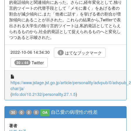
的発話傾向と関連傾向にあった。さらに,経年変化として,独り
言的ツイートの代替手段として「メモに書く」をあげる者の
割合が減少傾向に,また「他者に話す」を挙げる者の割合が増
加傾向にあることが示された。これらの結果から,Twitterで表
出される大学生の独り言的ツイートは,私的発話としてとらえ
られるものから,社会的発話として捉えられるものへと変化し
つつあると示唆された。
2022-10-06 14:34:30
はてなブックマーク
1
Twitter
30 + 44
https://www.jstage.jst.go.jp/article/personality/advpub/0/advpub_27
char/ja/
(
info:doi/10.2132/personality.27.1.5
)
自己愛の病理性の性差
30
0
0
0
OA
著者