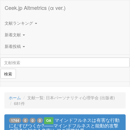
Ceek.jp Altmetrics (α ver.)
文献ランキング
新着文献
新着投稿
検索
ホーム
文献一覧: 日本パーソナリティ心理学会 (出版者)
681件
マインドフルネスは有害な行動
1744
0
0
0
OA
にむすびつくか?――マインドフルネスと能動的攻撃