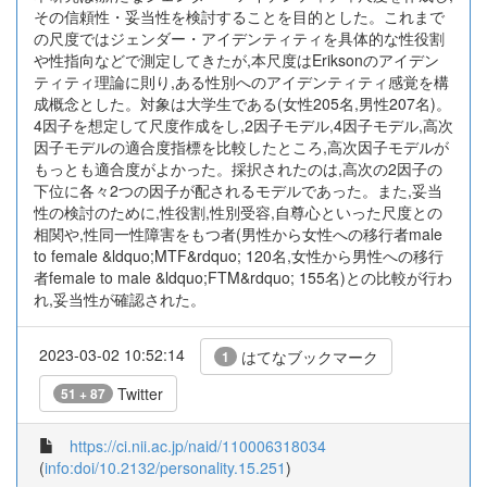
その信頼性・妥当性を検討することを目的とした。これまで
の尺度ではジェンダー・アイデンティティを具体的な性役割
や性指向などで測定してきたが,本尺度はEriksonのアイデン
ティティ理論に則り,ある性別へのアイデンティティ感覚を構
成概念とした。対象は大学生である(女性205名,男性207名)。
4因子を想定して尺度作成をし,2因子モデル,4因子モデル,高次
因子モデルの適合度指標を比較したところ,高次因子モデルが
もっとも適合度がよかった。採択されたのは,高次の2因子の
下位に各々2つの因子が配されるモデルであった。また,妥当
性の検討のために,性役割,性別受容,自尊心といった尺度との
相関や,性同一性障害をもつ者(男性から女性への移行者male
to female &ldquo;MTF&rdquo; 120名,女性から男性への移行
者female to male &ldquo;FTM&rdquo; 155名)との比較が行わ
れ,妥当性が確認された。
2023-03-02 10:52:14
はてなブックマーク
1
Twitter
51 + 87
https://ci.nii.ac.jp/naid/110006318034
(
info:doi/10.2132/personality.15.251
)