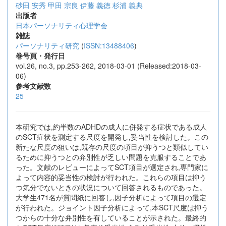
砂田 安秀
甲田 宗良
伊藤 義徳
杉浦 義典
出版者
日本パーソナリティ心理学会
雑誌
パーソナリティ研究
(
ISSN:13488406
)
巻号頁・発行日
vol.26, no.3, pp.253-262, 2018-03-01 (Released:2018-03-
06)
参考文献数
25
本研究では,約半数のADHDの成人に併発する症状である成人
のSCT症状を測定する尺度を開発し,妥当性を検討した。この
新たな尺度の狙いは,既存の尺度の項目が抑うつと類似してい
るために抑うつとの弁別性が乏しい問題を克服することであ
った。文献のレビューによってSCT項目が選定され,専門家に
よって内容的妥当性の検討が行われた。これらの項目は抑う
つ気分でないときの状況について回答されるものであった。
大学生471名が質問紙に回答し,因子分析によって項目の選定
が行われた。ジョイント因子分析によって,本SCT尺度は抑う
つからの十分な弁別性を有していることが示された。最終的