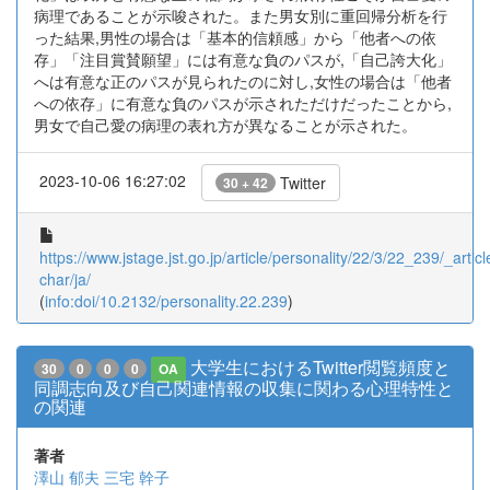
病理であることが示唆された。また男女別に重回帰分析を行
った結果,男性の場合は「基本的信頼感」から「他者への依
存」「注目賞賛願望」には有意な負のパスが,「自己誇大化」
へは有意な正のパスが見られたのに対し,女性の場合は「他者
への依存」に有意な負のパスが示されただけだったことから,
男女で自己愛の病理の表れ方が異なることが示された。
2023-10-06 16:27:02
Twitter
30 + 42
https://www.jstage.jst.go.jp/article/personality/22/3/22_239/_articl
char/ja/
(
info:doi/10.2132/personality.22.239
)
大学生におけるTwitter閲覧頻度と
30
0
0
0
OA
同調志向及び自己関連情報の収集に関わる心理特性と
の関連
著者
澤山 郁夫
三宅 幹子