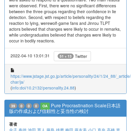
were observed. First, there were no significant differences
between the three groups regarding their confidence in lie
detection. Second, with respect to beliefs regarding the
reaction to lying, werewolf-game fans and Jinrou TLPT
actors believed that changes were likely to occur in remarks,
while undergraduates believed that changes were likely to
occur in bodily reactions.
2022-04-10 13:01:31
Twitter
51 + 13
https://www.jstage.jst.go.jp/article/personality/24/1/24_88/_article/
char/ja/
(
info:doi/10.2132/personality.24.88
)
Pure Procrastination Scale日本語
39
0
0
0
OA
版の作成および信頼性と妥当性の検討
著者
金子 泰徳
池田 寛人
藤島 雄磨
梅田 亜友美
小口 真奈
高橋 恵