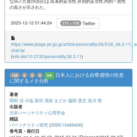
なSCT尺度(9項目)は,収束的妥当性,弁別的妥当性,内的一貫性
の高さが示された。
2023-12-12 01:44:24
Twitter
171 + 170
https://www.jstage.jst.go.jp/article/personality/26/3/26_26.3.11/_ar
char/ja/
(
info:doi/10.2132/personality.26.3.11
)
日本人における自尊感情の性差
126
0
0
0
OA
に関するメタ分析
著者
岡田 涼
小塩 真司
茂垣 まどか
脇田 貴文
並川 努
出版者
日本パーソナリティ心理学会
雑誌
パーソナリティ研究
(
ISSN:13488406
)
巻号頁・発行日