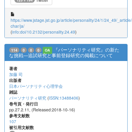
Twitter
125 + 194
https://www.jstage.jst.go.jp/article/personality/24/1/24_49/_article/
char/ja/
(
info:doi/10.2132/personality.24.49
)
『パーソナリティ研究』の新た
114
0
0
0
OA
な挑戦―追試研究と事前登録研究の掲載について
著者
加藤 司
出版者
日本パーソナリティ心理学会
雑誌
パーソナリティ研究
(
ISSN:13488406
)
巻号頁・発行日
pp.27.2.11, (Released:2018-10-16)
参考文献数
107
被引用文献数