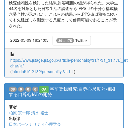
検査信頼性を検討した結果,許容範囲の値が得られた。大学生
44名を対象とした日常生活の調査から,PPS-Jの十分な構成概
念妥当性が示された。これらの結果から,PPS-Jは国内におい
ても先延ばしを測定する尺度として使用可能であることが示
された。
2022-05-09 18:24:03
Twitter
39 + 175
https://www.jstage.jst.go.jp/article/personality/31/1/31_31.1.1/_arti
char/ja/
(
info:doi/10.2132/personality.31.1.1
)
事前登録研究:自尊心尺度と相関
38
0
0
0
OA
する自尊心IATの開発
著者
柏原 宗一郎
清水 裕士
出版者
日本パーソナリティ心理学会