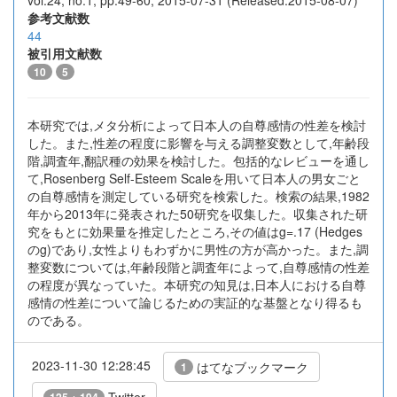
vol.24, no.1, pp.49-60, 2015-07-31 (Released:2015-08-07)
参考文献数
44
被引用文献数
10
5
本研究では,メタ分析によって日本人の自尊感情の性差を検討
した。また,性差の程度に影響を与える調整変数として,年齢段
階,調査年,翻訳種の効果を検討した。包括的なレビューを通し
て,Rosenberg Self-Esteem Scaleを用いて日本人の男女ごと
の自尊感情を測定している研究を検索した。検索の結果,1982
年から2013年に発表された50研究を収集した。収集された研
究をもとに効果量を推定したところ,その値はg=.17 (Hedges
のg)であり,女性よりもわずかに男性の方が高かった。また,調
整変数については,年齢段階と調査年によって,自尊感情の性差
の程度が異なっていた。本研究の知見は,日本人における自尊
感情の性差について論じるための実証的な基盤となり得るも
のである。
2023-11-30 12:28:45
はてなブックマーク
1