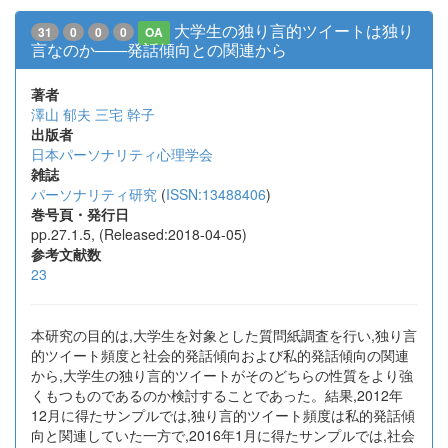
大学生の独り言的ツイートは独り
31
0
0
0
OA
言なのか――発話傾向との関連から
著者
澤山 郁夫
三宅 幹子
出版者
日本パーソナリティ心理学会
雑誌
パーソナリティ研究
(
ISSN:13488406
)
巻号頁・発行日
pp.27.1.5, (Released:2018-04-05)
参考文献数
23
本研究の目的は,大学生を対象とした質問紙調査を行い,独り言
的ツイート頻度と社会的発話傾向および私的発話傾向の関連
から,大学生の独り言的ツイートがそのどちらの性質をより強
くもつものであるのか検討することであった。結果,2012年
12月に得たサンプルでは,独り言的ツイート頻度は私的発話傾
向と関連していた一方で,2016年1月に得たサンプルでは,社会