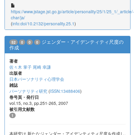
https://www.jstage.jst.go.jp/article/personality/25/1/25_1/_article/-
char/ja/
(
info:doi/10.2132/personality.25.1
)
ジェンダー・アイデンティティ尺度の
52
0
0
0
作成
著者
佐々木 掌子
尾崎 幸謙
出版者
日本パーソナリティ心理学会
雑誌
パーソナリティ研究
(
ISSN:13488406
)
巻号頁・発行日
vol.15, no.3, pp.251-265, 2007
被引用文献数
1
本研究は,新たなジェンダー・アイデンティティ尺度を作成し,