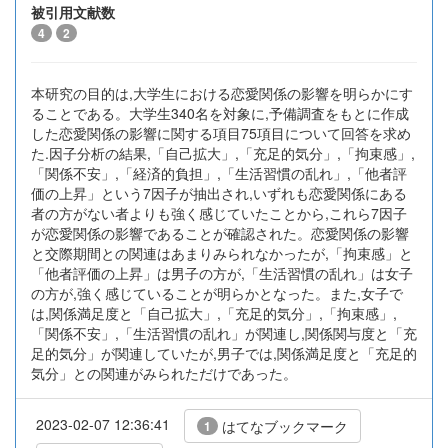
被引用文献数
4
2
本研究の目的は,大学生における恋愛関係の影響を明らかにす
ることである。大学生340名を対象に,予備調査をもとに作成
した恋愛関係の影響に関する項目75項目について回答を求め
た.因子分析の結果,「自己拡大」,「充足的気分」,「拘束感」,
「関係不安」,「経済的負担」,「生活習慣の乱れ」,「他者評
価の上昇」という7因子が抽出され,いずれも恋愛関係にある
者の方がない者よりも強く感じていたことから,これら7因子
が恋愛関係の影響であることが確認された。恋愛関係の影響
と交際期間との関連はあまりみられなかったが,「拘束感」と
「他者評価の上昇」は男子の方が,「生活習慣の乱れ」は女子
の方が,強く感じていることが明らかとなった。また,女子で
は,関係満足度と「自己拡大」,「充足的気分」,「拘束感」,
「関係不安」,「生活習慣の乱れ」が関連し,関係関与度と「充
足的気分」が関連していたが,男子では,関係満足度と「充足的
気分」との関連がみられただけであった。
2023-02-07 12:36:41
はてなブックマーク
1