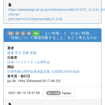
https://www.jstage.jst.go.jp/article/personality/31/2/31_31.2.6/_arti
char/ja/
(
info:doi/10.2132/personality.31.2.6
)
「よい性格」と「わるい性格」 :
34
0
0
0
OA
「性格について価値判断すること」をどう考えるのか
著者
渡邊 芳之
佐藤 達哉
出版者
日本パーソナリティ心理学会
雑誌
日本性格心理学会発表論文集 3
(
ISSN:24331422
)
巻号頁・発行日
pp.38, 1994 (Released:2017-08-23)
2021-06-13 19:37:58
Twitter
34 + 115