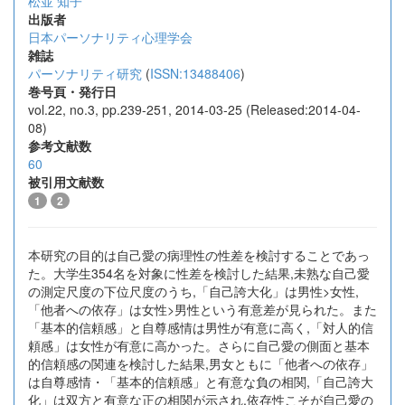
松並 知子
出版者
日本パーソナリティ心理学会
雑誌
パーソナリティ研究
(
ISSN:13488406
)
巻号頁・発行日
vol.22, no.3, pp.239-251, 2014-03-25 (Released:2014-04-
08)
参考文献数
60
被引用文献数
1
2
本研究の目的は自己愛の病理性の性差を検討することであっ
た。大学生354名を対象に性差を検討した結果,未熟な自己愛
の測定尺度の下位尺度のうち,「自己誇大化」は男性>女性,
「他者への依存」は女性>男性という有意差が見られた。また
「基本的信頼感」と自尊感情は男性が有意に高く,「対人的信
頼感」は女性が有意に高かった。さらに自己愛の側面と基本
的信頼感の関連を検討した結果,男女ともに「他者への依存」
は自尊感情・「基本的信頼感」と有意な負の相関,「自己誇大
化」は双方と有意な正の相関が示され,依存性こそが自己愛の