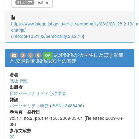
Twitter
91 + 177
https://www.jstage.jst.go.jp/article/personality/28/2/28_28.2.13/_ar
char/ja/
(
info:doi/10.2132/personality.28.2.13
)
恋愛関係が大学生に及ぼす影響
82
0
0
0
OA
と,交際期間,関係認知との関連
著者
髙坂 康雅
出版者
日本パーソナリティ心理学会
雑誌
パーソナリティ研究
(
ISSN:13488406
)
巻号頁・発行日
vol.17, no.2, pp.144-156, 2009-03-01 (Released:2009-04-
08)
参考文献数
22