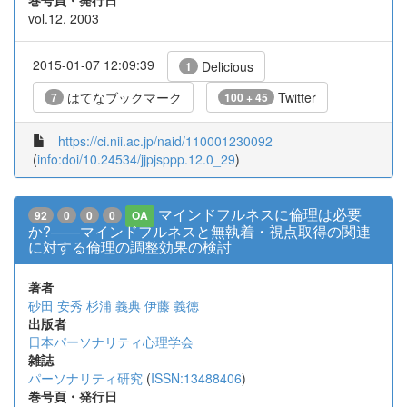
巻号頁・発行日
vol.12, 2003
2015-01-07 12:09:39
Delicious
1
はてなブックマーク
Twitter
7
100 + 45
https://ci.nii.ac.jp/naid/110001230092
(
info:doi/10.24534/jjpjsppp.12.0_29
)
マインドフルネスに倫理は必要
92
0
0
0
OA
か?――マインドフルネスと無執着・視点取得の関連
に対する倫理の調整効果の検討
著者
砂田 安秀
杉浦 義典
伊藤 義徳
出版者
日本パーソナリティ心理学会
雑誌
パーソナリティ研究
(
ISSN:13488406
)
巻号頁・発行日