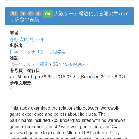
人狼ゲーム経験による嘘の手がか
51
0
0
0
OA
り信念の差異
著者
丹野 宏昭
児玉 健
出版者
日本パーソナリティ心理学会
雑誌
パーソナリティ研究
(
ISSN:13488406
)
巻号頁・発行日
vol.24, no.1, pp.88-90, 2015-07-31 (Released:2015-08-07)
参考文献数
4
This study examined the relationship between werewolf-
game experience and beliefs about lie clues. The
participants included 203 undergraduates with no werewolf-
game experience, and 42 werewolf-game fans, and 24
werewolf-game stage actors (Jinrou TLPT actors). They
were asked to respond to a questionnaire. Two main results