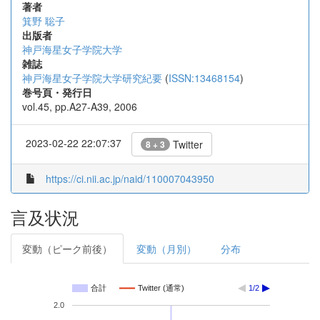
著者
箕野 聡子
出版者
神戸海星女子学院大学
雑誌
神戸海星女子学院大学研究紀要
(
ISSN:13468154
)
巻号頁・発行日
vol.45, pp.A27-A39, 2006
2023-02-22 22:07:37
Twitter
8 + 3
https://ci.nii.ac.jp/naid/110007043950
言及状況
変動（ピーク前後）
変動（月別）
分布
合計
Twitter (通常)
1/2
2.0