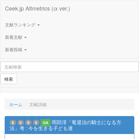
Ceek.jp Altmetrics (α ver.)
文献ランキング
新着文献
新着投稿
検索
ホーム
文献詳細
岡田淳「竜退治の騎士になる方
8
0
0
0
OA
法」考 : 今を生きる子ども達