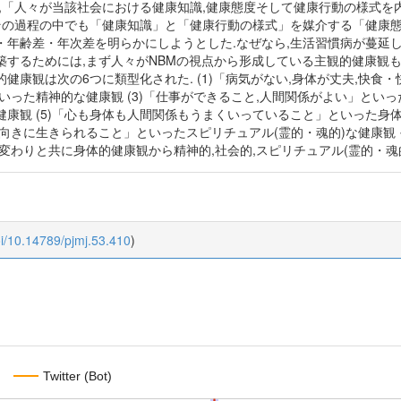
は,「人々が当該社会における健康知識,健康態度そして健康行動の様式を
,その過程の中でも「健康知識」と「健康行動の様式」を媒介する「健康
・年齢差・年次差を明らかにしようとした.なぜなら,生活習慣病が蔓延
築するためには,まず人々がNBMの視点から形成している主観的健康観
健康観は次の6つに類型化された. (1)「病気がない,身体が丈夫,快食・
いった精神的な健康観 (3)「仕事ができること,人間関係がよい」といっ
康観 (5)「心も身体も人間関係もうまくいっていること」といった身体
向きに生きられること」といったスピリチュアル(霊的・魂的)な健康観 
変わりと共に身体的健康観から精神的,社会的,スピリチュアル(霊的・魂
oi/10.14789/pjmj.53.410
)
Twitter (Bot)