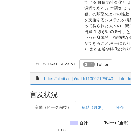
でいる.健康の社会化と
過程である.」本研究は
観」の類型化とその性差
を支援するシステムを構
って得られた人々の主観的
円満,生きがいの条件」と
いった身体的・精神的な健
ができること,何事にも前
と,また加齢や時代の移り
2012-07-31 14:23:59
Twitter
2 + 1
https://ci.nii.ac.jp/naid/110007125040
(
info:d
言及状況
変動（ピーク前後）
変動（月別）
分布
合計
Twitter (通常)
1.00