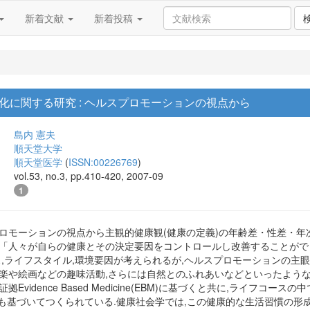
新着文献
新着投稿
化に関する研究 : ヘルスプロモーションの視点から
島内 憲夫
順天堂大学
順天堂医学
(
ISSN:00226769
)
vol.53, no.3, pp.410-420, 2007-09
1
ロモーションの視点から主観的健康観(健康の定義)の年齢差・性差・年
,「人々が自らの健康とその決定要因をコントロールし改善することがで
ス,ライフスタイル,環境要因が考えられるが,ヘルスプロモーションの主
音楽や絵画などの趣味活動,さらには自然とのふれあいなどといったよう
Evidence Based Medicine(EBM)に基づくと共に,ライフコース
NBM)にも基づいてつくられている.健康社会学では,この健康的な生活習慣の形成過程を