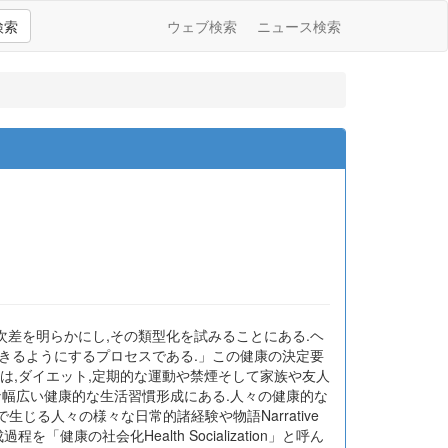
検索
ウェブ検索
ニュース検索
次差を明らかにし,その類型化を試みることにある.ヘ
きるようにするプロセスである.」この健康の決定要
眼は,ダイエット,定期的な運動や禁煙そして家族や友人
な幅広い健康的な生活習慣形成にある.人々の健康的な
の中で生じる人々の様々な日常的諸経験や物語Narrative
「健康の社会化Health Socialization」と呼ん