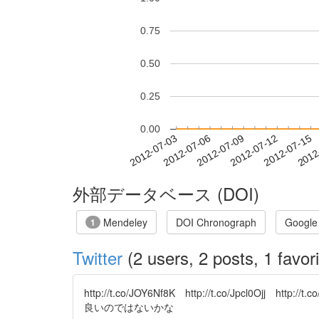
0.75
0.50
0.25
0.00
2012-07-09
2012-07-12
2012-07-15
2012
2012-07-03
2012-07-06
外部データベース (DOI)
Mendeley
DOI Chronograph
Google
1
Twitter
(2 users, 2 posts, 1 favori
http://t.co/JOY6Nf8K http://t.co/Jpcl0O
良いのではないかな