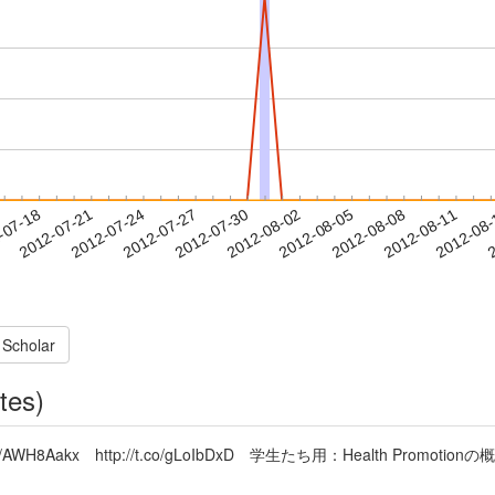
2012-08-08
2012-08-11
2012-08
-07-18
2
2012-07-21
2012-07-24
2012-07-27
2012-07-30
2012-08-02
2012-08-05
 Scholar
tes)
jj http://t.co/AWH8Aakx http://t.co/gLoIbDxD 学生たち用：He