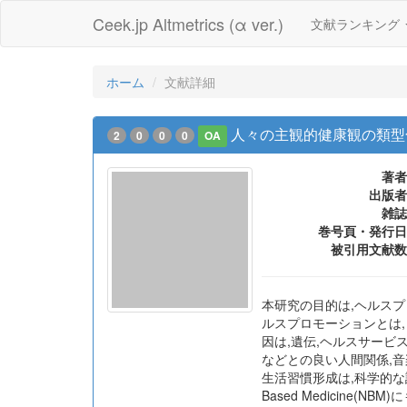
Ceek.jp Altmetrics (α ver.)
文献ランキング
ホーム
文献詳細
人々の主観的健康観の類型
2
0
0
0
OA
著者
出版者
雑誌
巻号頁・発行日
被引用文献数
本研究の目的は,ヘルスプ
ルスプロモーションとは
因は,遺伝,ヘルスサービ
などとの良い人間関係,
生活習慣形成は,科学的な証拠
Based Medicine(