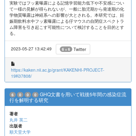
実験ではフッ素曝露による記憶学習能力低下や不安感につい
て一様の見解が得られないが、一般に胎児期から発達期の化
学物質曝露は神経系への影響が大とされる。本研究では、妊
娠期飲料水中フッ素曝露による仔マウスの自閉症スペクトラ
ム障害を引き起こす可能性について検討することを目的とす
る。
2023-05-27 13:42:49
Twitter
6 + 6
https://kaken.nii.ac.jp/grant/KAKENHI-PROJECT-
19K07808/
GHQ文書を用いて戦後5年間の感染症流
6
0
0
0
行を解明する研究
著者
丸井 英二
出版者
順天堂大学