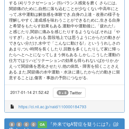
する (4)リラクゼーション (5)バランス感覚を磨く さらには,
関節痛のために,自然に落ち込むことが少なくない中高年にと
って,水中運動は解放感を体験でき,自身の上達・改善の様子を
理解しやすく,達成感を味わうことができるために,生きる自身
と希望をもたらす効果もある.運動中や運動後に,「疲れた!」
と感じたり,関節に痛みを感じたりするようならば,それは「や
りすぎ!」とみられる.普段地上では思うようにからだの動きが
できない分だけ,水中で「こんなに動ける!」といううれしさの
あまり,つい時間を長くしたり,回数を多くしたりして家に帰っ
たらへとへとになってしまう例もある.しかし,こうした運動の
仕方ではリハビリテーションの効果も得られないばかりか,か
えって関節痛を悪化させたり,他の病気・障害を招くことさえ
ある.また,関節痛の水中運動・水泳に適したからだの動きに留
意することは,傷害・事故の予防につながる.
2017-01-14 21:52:42
Twitter
9 + 8
https://ci.nii.ac.jp/naid/110000184793
『外来でIgA腎症を疑うには?』(診
8
0
0
0
OA