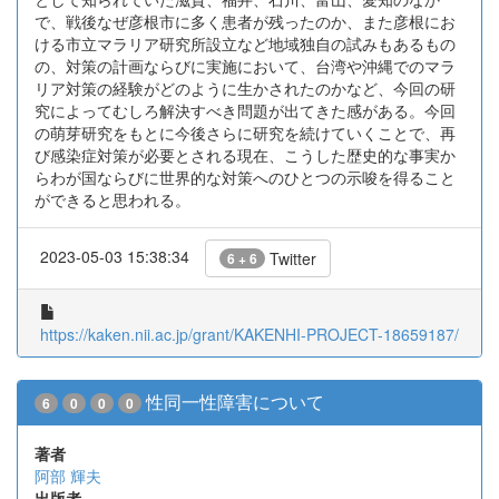
で、戦後なぜ彦根市に多く患者が残ったのか、また彦根にお
ける市立マラリア研究所設立など地域独自の試みもあるもの
の、対策の計画ならびに実施において、台湾や沖縄でのマラ
リア対策の経験がどのように生かされたのかなど、今回の研
究によってむしろ解決すべき問題が出てきた感がある。今回
の萌芽研究をもとに今後さらに研究を続けていくことで、再
び感染症対策が必要とされる現在、こうした歴史的な事実か
らわが国ならびに世界的な対策へのひとつの示唆を得ること
ができると思われる。
2023-05-03 15:38:34
Twitter
6 + 6
https://kaken.nii.ac.jp/grant/KAKENHI-PROJECT-18659187/
性同一性障害について
6
0
0
0
著者
阿部 輝夫
出版者