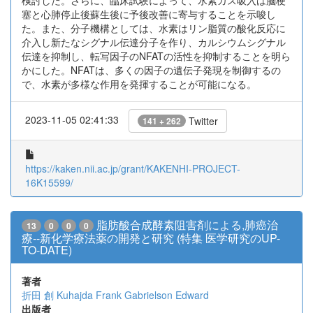
検討した。さらに、臨床試験によって、水素ガス吸入は脳梗
塞と心肺停止後蘇生後に予後改善に寄与することを示唆し
た。また、分子機構としては、水素はリン脂質の酸化反応に
介入し新たなシグナル伝達分子を作り、カルシウムシグナル
伝達を抑制し、転写因子のNFATの活性を抑制することを明ら
かにした。NFATは、多くの因子の遺伝子発現を制御するの
で、水素が多様な作用を発揮することが可能になる。
2023-11-05 02:41:33
Twitter
141 + 262
https://kaken.nii.ac.jp/grant/KAKENHI-PROJECT-
16K15599/
脂肪酸合成酵素阻害剤による,肺癌治
13
0
0
0
療--新化学療法薬の開発と研究 (特集 医学研究のUP-
TO-DATE)
著者
折田 創
Kuhajda Frank
Gabrielson Edward
出版者