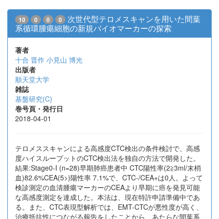
次世代型テロメスキャンを用いた間葉
10
0
0
0
系循環腫瘍細胞の新規バイオマーカーの探索
著者
十合 晋作
小見山 博光
出版者
順天堂大学
雑誌
基盤研究(C)
巻号頁・発行日
2018-04-01
テロメススキャンによる高感度CTC検出の条件検討で、高感
度ハイスループットのCTC検出法を独自の方法で開発した。
結果:Stage0-I (n=28)早期肺癌患者中 CTC陽性率(2≧3ml/末梢
血)82.6%CEA(5>)陽性率 7.1%で、CTC-/CEA+は0人。よって
検診測定の血清腫瘍マーカーのCEAより早期に癌を発見可能
な高感度測定を達成した。本法は、現在特許申請準備中であ
る。また、CTC表現型解析では、EMT-CTCが悪性度が高く、
治療抵抗性につながる報告をしたことから、あたらな間葉系