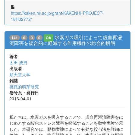
https://kaken.nii.ac.jp/grant/KAKENHI-PROJECT-
18H02772/
水素ガス吸引によって虚血再灌
141
0
0
0
OA
流障害を複合的に軽減する作用機作の総合的解明
著者
太田 成男
出版者
順天堂大学
雑誌
挑戦的萌芽研究
巻号頁・発行日
2016-04-01
私たちは、水素ガスを吸入することで、虚血再灌流障害をは
じめとする酸化ストレス障害を軽減することを動物実験で示
した。本研究では、動物実験によって有効な投与法を詳細に