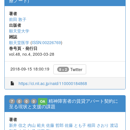
療ノート)
著者
前田 敦子
出版者
順天堂大学
雑誌
順天堂医学
(
ISSN:00226769
)
巻号頁・発行日
vol.48, no.4, 2003-03-28
2018-09-15 18:00:19
Twitter
8 + 2
https://ci.nii.ac.jp/naid/110000184868
精神障害者の賃貸アパート契約に
7
0
0
0
OA
至る現状と支援の課題
著者
新井 信之
内山 範夫
佐藤 哲郎
佐藤 とも子
植田 さおり
渡辺