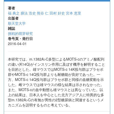
著者
福 典之
膳法 浩史
熊谷 仁
田村 好史
宮本 恵里
出版者
順天堂大学
雑誌
挑戦的萌芽研究
巻号頁・発行日
2016-04-01
本研究では、m.1382A>C多型によるMOTS-cのアミノ酸配列
の違い(K14Q)がインスリン作用に及ぼす機序を解明すること
を目的とした。雄マウスではMOTS-c 14K投与群はプラセボ
群やMOTS-c 14Q投与群よりも耐糖能が良好であった。一
方、MOTS-c 14Q投与群はプラセボ群と同様の血糖変動を示
した。雌マウスでは雄マウスの様な結果は示されなかった。
また、MOTS-cの血中動態も雄マウスとは異なっていた。以
上の結果は、日本人を中心とした北方アジア人に特異的な多
型m.1382A>Cの有無が男性の2型糖尿病と関連するというメ
カニズムを説明するものと考えている。