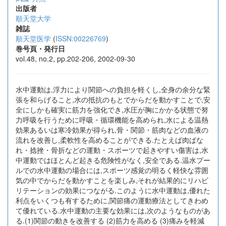
出版者
順天堂大学
雑誌
順天堂医学
(
ISSN:00226769
)
巻号頁・発行日
vol.48, no.2, pp.202-206, 2002-09-30
水中運動は,浮力により関節への負担を軽くし,全身の余分な緊
張を和らげること,水の抵抗のもとでからだを動かすことで,安
全にしかも確実に筋力を強化でき,水圧が胸にかかる状態で努
力呼吸を行うために呼吸・循環機能を高められ,水による温熱
効果あるいは寒冷効果が得られ,骨・関節・筋肉などの血液の
流れを改善し,柔軟性を高めることができる.たとえば肉ばな
れ・捻挫・骨折などの運動・スポーツで起きやすい傷害は,水
中運動ではほとんど起きる危険性がなく,安全である.温水プー
ルでの水中運動の場合には,スポーツ感覚の明るく軽快な雰囲
気の中でからだを動かすことを楽しみ,それが結果的にリハビ
リテーションの効果につながる.このように水中運動は,優れた
利点をいくつも有するために,関節痛の運動療法としてきわめ
て優れている.水中運動の主要な効果には,次のようなものがあ
る.(1)関節の動きを改善する (2)筋力を高める (3)痛みを軽減