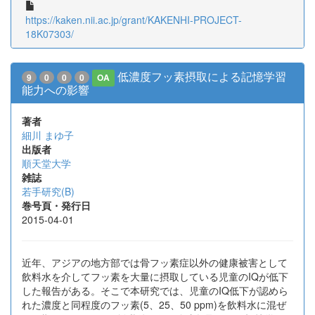
https://kaken.nii.ac.jp/grant/KAKENHI-PROJECT-
18K07303/
低濃度フッ素摂取による記憶学習
9
0
0
0
OA
能力への影響
著者
細川 まゆ子
出版者
順天堂大学
雑誌
若手研究(B)
巻号頁・発行日
2015-04-01
近年、アジアの地方部では骨フッ素症以外の健康被害として
飲料水を介してフッ素を大量に摂取している児童のIQが低下
した報告がある。そこで本研究では、児童のIQ低下が認めら
れた濃度と同程度のフッ素(5、25、50 ppm)を飲料水に混ぜ