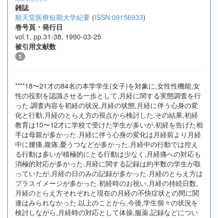
雑誌
順天堂医療短期大学紀要
(
ISSN:09156933
)
巻号頁・発行日
vol.1, pp.31-38, 1990-03-25
被引用文献数
1
****18〜21才の84名の本学学生(女子)を対象に,女性性機能,女
性の役割を認識させる一歩として,月経に関する実態調査を行
った.調査内容を初経の状況,月経の状態,月経に伴う心身の変
化と行動,月経のとらえ方の視点から検討した.その結果,初経
教育は10〜12才に学校で受けた学生が多いが,初経を告げた相
手は母親が多かった.月経に伴う心身の変化は月経前より月経
中に腰痛,腹痛,憂うつなどが多かった.月経中の行動では控え
る行動は多いが積極的にとる行動は少なく,月経痛への対応も
消極的対応が多かった.月経に関する記録は約半数の学生が取
っていたが,月経の日のみの記録が多かった.月経のとらえ方は
プラスイメージが多かった.初経時のお祝い,月経の持続日数,
月経のとらえ方それぞれと現在の月経の不快症状との間に関
連はみられなかった.以上のことから,今後,学生個々の状況を
検討しながら,月経時の対応として体操,服薬,記録などについ