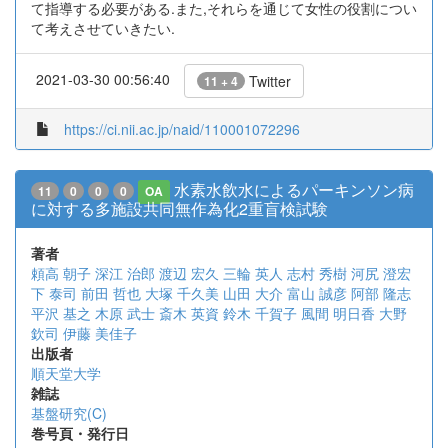
て指導する必要がある.また,それらを通じて女性の役割につい
て考えさせていきたい.
2021-03-30 00:56:40
Twitter
11 + 4
https://ci.nii.ac.jp/naid/110001072296
水素水飲水によるパーキンソン病
11
0
0
0
OA
に対する多施設共同無作為化2重盲検試験
著者
頼高 朝子
深江 治郎
渡辺 宏久
三輪 英人
志村 秀樹
河尻 澄宏
下 泰司
前田 哲也
大塚 千久美
山田 大介
富山 誠彦
阿部 隆志
平沢 基之
木原 武士
斎木 英資
鈴木 千賀子
風間 明日香
大野
欽司
伊藤 美佳子
出版者
順天堂大学
雑誌
基盤研究(C)
巻号頁・発行日