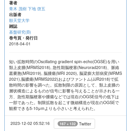
著者
青木 茂樹
下地 啓五
出版者
順天堂大学
雑誌
基盤研究(B)
巻号頁・発行日
2018-04-01
短い拡散時間のOscillating gradient spin-echo(OGSE)を用い
類上皮腫(MRMS2018), 急性期脳梗塞(Neurorad2018)、脈絡
叢嚢胞(MRI2019), 脳腫瘍(MRI 2020), 脳梁膨大部病変(MRMS
2021),脳膿瘍(MRMS2022)およびファントム(JJR2018)で拡
散時間の影響を調べた。拡散制限の原因として、類上皮腫の
層状構造によるものが信号に影響を与えることが示される一
方、急性期脳梗塞や腫瘍などでは現在のOGSE信号の低下は
一部であった。制限拡散を起こす微細構造が現在のOGSEで
観察できる5-10μmよりも小さいと考えられた。
2023-12-02 05:52:16
Twitter
167 + 132