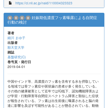
https://ci.nii.ac.jp/naid/110004323323
妊娠期低濃度フッ素曝露による自閉症
6
0
0
0
行動の検討
著者
細川 まゆ子
出版者
順天堂大学
雑誌
基盤研究(C)
巻号頁・発行日
2019-04-01
中国やインド等、高濃度のフッ素を含有する水を摂取してい
る地域では骨フッ素症や斑状歯の患者が多く発生している。
その他の健康被害として近年ではIQ低下、認知機能障害およ
び学習・行動障害等自閉症スペクトラム障害と類似した症状
が報告されている。フッ素は出生前後に曝露されると脳の発
達に影響を及ぼす可能性があることが懸念されている。動物