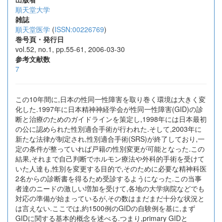
順天堂大学
雑誌
順天堂医学
(
ISSN:00226769
)
巻号頁・発行日
vol.52, no.1, pp.55-61, 2006-03-30
参考文献数
7
この10年間に,日本の性同一性障害を取り巻く環境は大きく変
化した.1997年に日本精神神経学会が性同一性障害(GID)の診
断と治療のためのガイドラインを策定し,1998年には日本最初
の公に認められた性別適合手術が行われた.そして,2003年に
新たな法律が制定され,性別適合手術(SRS)が終了しており,一
定の条件が整っていれば戸籍の性別変更が可能となった.この
結果,それまで自己判断でホルモン療法や外科的手術を受けて
いた人達も,性別を変更する目的で,そのために必要な精神科医
2名からの診断書を得るため受診するようになった.この当事
者達のニードの激しい増加を受けて,各地の大学病院などでも
対応の準備が始まっているが,その数はまだまだ十分な状況と
は言えない.ここでは,約1500例のGIDの自験例を基に,まず
GIDに関する基本的概念を述べる.つまり,primary GIDと