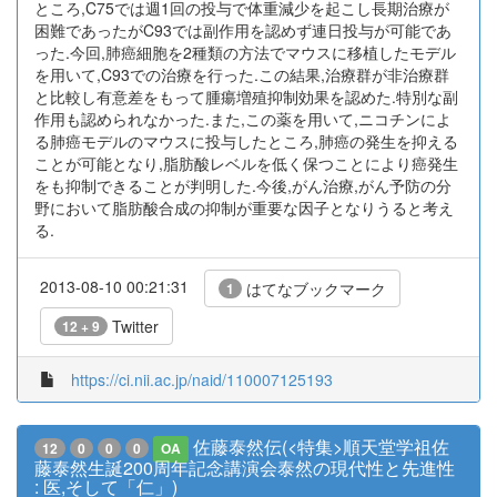
ところ,C75では週1回の投与で体重減少を起こし長期治療が
困難であったがC93では副作用を認めず連日投与が可能であ
った.今回,肺癌細胞を2種類の方法でマウスに移植したモデル
を用いて,C93での治療を行った.この結果,治療群が非治療群
と比較し有意差をもって腫瘍増殖抑制効果を認めた.特別な副
作用も認められなかった.また,この薬を用いて,ニコチンによ
る肺癌モデルのマウスに投与したところ,肺癌の発生を抑える
ことが可能となり,脂肪酸レベルを低く保つことにより癌発生
をも抑制できることが判明した.今後,がん治療,がん予防の分
野において脂肪酸合成の抑制が重要な因子となりうると考え
る.
2013-08-10 00:21:31
はてなブックマーク
1
Twitter
12 + 9
https://ci.nii.ac.jp/naid/110007125193
佐藤泰然伝(<特集>順天堂学祖佐
12
0
0
0
OA
藤泰然生誕200周年記念講演会泰然の現代性と先進性
: 医,そして「仁」)