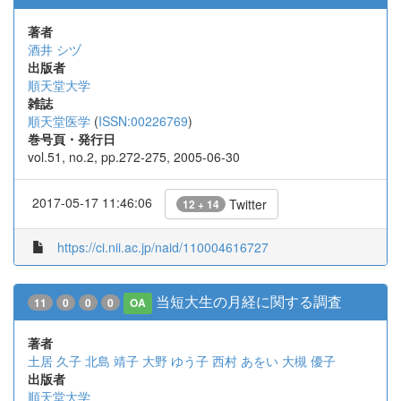
著者
酒井 シヅ
出版者
順天堂大学
雑誌
順天堂医学
(
ISSN:00226769
)
巻号頁・発行日
vol.51, no.2, pp.272-275, 2005-06-30
2017-05-17 11:46:06
Twitter
12 + 14
https://ci.nii.ac.jp/naid/110004616727
当短大生の月経に関する調査
11
0
0
0
OA
著者
土居 久子
北島 靖子
大野 ゆう子
西村 あをい
大槻 優子
出版者
順天堂大学