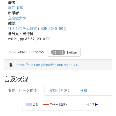
著者
堀江 有里
出版者
立命館大学
雑誌
社会システム研究
(
ISSN:13451901
)
巻号頁・発行日
vol.21, pp.37-57, 2010-09
2023-03-09 08:51:55
Twitter
15 + 15
https://ci.nii.ac.jp/naid/110007860974
言及状況
変動（ピーク前後）
変動（月別）
分布
合計
Twitter (通常)
1/2
4