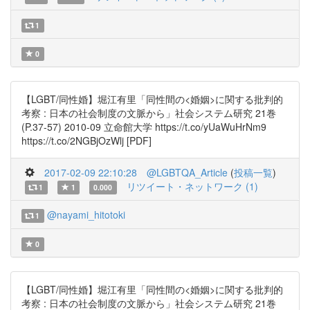
1
0
【LGBT/同性婚】堀江有里「同性間の<婚姻>に関する批判的
考察 : 日本の社会制度の文脈から」社会システム研究 21巻
(P.37-57) 2010-09 立命館大学 https://t.co/yUaWuHrNm9
https://t.co/2NGBjOzWlj [PDF]
2017-02-09 22:10:28
@LGBTQA_Article
(
投稿一覧
)
リツイート・ネットワーク (1)
1
1
0.000
@nayami_hitotoki
1
0
【LGBT/同性婚】堀江有里「同性間の<婚姻>に関する批判的
考察 : 日本の社会制度の文脈から」社会システム研究 21巻