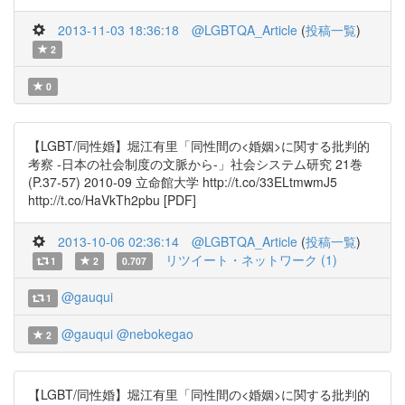
2013-11-03 18:36:18
@LGBTQA_Article
(
投稿一覧
)
2
0
【LGBT/同性婚】堀江有里「同性間の<婚姻>に関する批判的
考察 -日本の社会制度の文脈から-」社会システム研究 21巻
(P.37-57) 2010-09 立命館大学 http://t.co/33ELtmwmJ5
http://t.co/HaVkTh2pbu [PDF]
2013-10-06 02:36:14
@LGBTQA_Article
(
投稿一覧
)
リツイート・ネットワーク (1)
1
2
0.707
@gauqui
1
@gauqui
@nebokegao
2
【LGBT/同性婚】堀江有里「同性間の<婚姻>に関する批判的