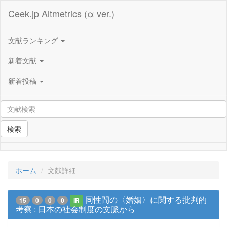
Ceek.jp Altmetrics (α ver.)
文献ランキング
新着文献
新着投稿
検索
ホーム
文献詳細
同性間の〈婚姻〉に関する批判的
15
0
0
0
IR
考察 : 日本の社会制度の文脈から