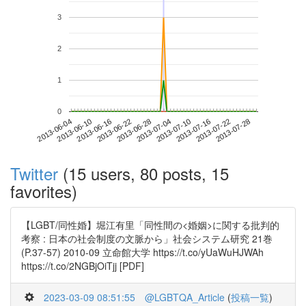
3
2
1
0
2013-07-22
2013-06-04
2013-06-22
2013-07-10
2013-07-28
2013-06-10
2013-06-28
2013-07-16
2013-06-16
2013-07-04
Twitter
(15 users, 80 posts, 15
favorites)
【LGBT/同性婚】堀江有里「同性間の<婚姻>に関する批判的
考察 : 日本の社会制度の文脈から」社会システム研究 21巻
(P.37-57) 2010-09 立命館大学 https://t.co/yUaWuHJWAh
https://t.co/2NGBjOiTjj [PDF]
2023-03-09 08:51:55
@LGBTQA_Article
(
投稿一覧
)