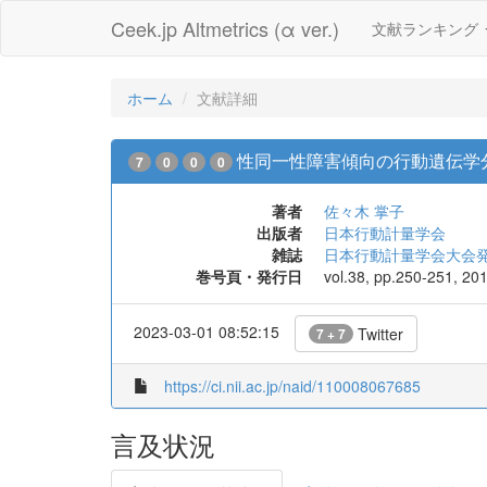
Ceek.jp Altmetrics (α ver.)
文献ランキング
ホーム
文献詳細
性同一性障害傾向の行動遺伝学分
7
0
0
0
著者
佐々木 掌子
出版者
日本行動計量学会
雑誌
日本行動計量学会大会
巻号頁・発行日
vol.38, pp.250-251, 20
2023-03-01 08:52:15
Twitter
7 + 7
https://ci.nii.ac.jp/naid/110008067685
言及状況