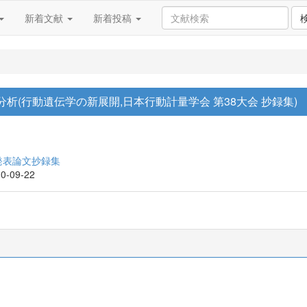
新着文献
新着投稿
析(行動遺伝学の新展開,日本行動計量学会 第38大会 抄録集)
発表論文抄録集
10-09-22