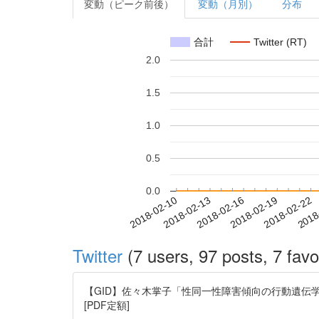
変動（ピーク前後）
変動（月別）
分布
合計
Twitter (RT)
2.0
1.5
1.0
0.5
0.0
2018-02-16
2018-02-19
2018-02-22
2018
2018-02-10
2018-02-13
Twitter
(7 users, 97 posts, 7 favo
【GID】佐々木掌子「性同一性障害傾向の行動遺伝学分析」日本行動
[PDF定額]