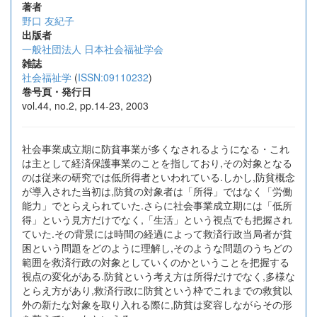
著者
野口 友紀子
出版者
一般社団法人 日本社会福祉学会
雑誌
社会福祉学
(
ISSN:09110232
)
巻号頁・発行日
vol.44, no.2, pp.14-23, 2003
社会事業成立期に防貧事業が多くなされるようになる・これ
は主として経済保護事業のことを指しており,その対象となる
のは従来の研究では低所得者といわれている.しかし,防貧概念
が導入された当初は,防貧の対象者は「所得」ではなく「労働
能力」でとらえられていた.さらに社会事業成立期には「低所
得」という見方だけでなく,「生活」という視点でも把握され
ていた.その背景には時間の経過によって救済行政当局者が貧
困という問題をどのように理解し,そのような問題のうちどの
範囲を救済行政の対象としていくのかということを把握する
視点の変化がある.防貧という考え方は所得だけでなく,多様な
とらえ方があり,救済行政に防貧という枠でこれまでの救貧以
外の新たな対象を取り入れる際に,防貧は変容しながらその形