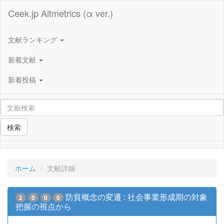
Ceek.jp Altmetrics (α ver.)
文献ランキング
新着文献
新着投稿
検索
ホーム
文献詳細
防貧概念の変遷 : 社会事業形成期の対象
2
0
0
0
把握の視点から