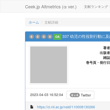
Ceek.jp Altmetrics (α ver.)
文献ランキング
ホーム
文献詳細
337 幼児の性役割行動に
6
0
0
0
OA
著者
出版者
雑誌
巻号頁・発行日
2023-04-03 16:52:04
Twitter
6 + 4
https://ci.nii.ac.jp/naid/110008130266