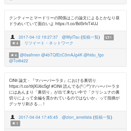
クンティーとマードリーの関係はこの論文によるとかなり昼
ドラめいていて面白いよ https://t.co/BdSrfxT4UJ
2017-04-12 19:27:37
@WyiTsu
(
投稿一覧
)
1
リツイート・ネットワーク
4
@0safmen
@4bTQfEcC3mAJg4K
@hidu_fgo
4
@Toi8422
CiNii 論文 - 『マハーバーラタ』における裏切り
https://t.co/t9jXU6cSgf #CiNii 読んでる(º◇º*)マハーバーラタ
にはあんまり「裏切り」が出て来ない中で「クリシュナの裏
切りによって全編を貫かれているのではないか」って指摘が
グッサリ刺さる…！
2017-04-04 17:45:45
@zion_ametista
(
投稿一覧
)
1