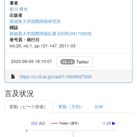
著者
前川 輝光
出版者
亜細亜大学国際関係研究所
雑誌
亜細亜大学国際関係紀要
(
ISSN:09173935
)
巻号頁・発行日
vol.20, no.1, pp.121-147, 2011-03
2023-09-05 18:10:07
Twitter
16 + 5
https://ci.nii.ac.jp/naid/110008427606
言及状況
変動（ピーク前後）
変動（月別）
分布
合計
Twitter (通常)
1/2
4