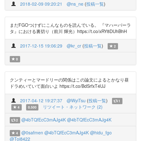
2018-02-09 09:20:21
@ns_ne
(
投稿一覧
)
まだFGOつけずにこんなものを読んでいる。 『マハーバーラ
タ』における裏切り（前川 輝光）https://t.co/xRY8DUhBhH
2017-12-15 19:06:29
@kr_cr
(
投稿一覧
)
2
0
クンティーとマードリーの関係はこの論文によるとかなり昼
ドラめいていて面白いよ https://t.co/BdSrfxT4UJ
2017-04-12 19:27:37
@WyiTsu
(
投稿一覧
)
1
リツイート・ネットワーク (2)
4
0.500
@4bTQfEcC3mAJg4K
@4bTQfEcC3mAJg4K
2
@0safmen
@4bTQfEcC3mAJg4K
@hidu_fgo
4
@Toi8422