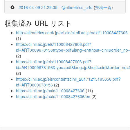
2016-04-09 21:29:35
@altmetrics_crtd
(
投稿一覧
)
収集済み URL リスト
http://altmetrics.ceek.jp/article/ci.nii.ac.jp/naid/110008427606
(1)
https://ci.nii.ac.jp/els/110008427606.pdf?
id=ART0009678156&type=pdf&lang=en&host=cinii&order_n
(2)
https://ci.nii.ac.jp/els/110008427606.pdf?
id=ART0009678156&type=pdf&lang=jp&host=cinii&order_n
(2)
https://ci.nii.ac.jp/els/contentscinii_20171215185056.pdf?
id=ART0009678156
(2)
https://ci.nii.ac.jp/naid/110008427606
(11)
https://ci.nii.ac.jp/naid/110008427606/en
(2)