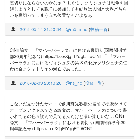
裏切りにならないのかなぁ？ しかし、クリシュナは戦争を回
避しようとしても戦争に参加しても結局は人間と天界どちら
かを裏切ってしまう立ち位置なんだよなぁ
2018-05-14 21:50:34
@m5_mhq
(
投稿一覧
)
CiNii 論文 - 『マハーバーラタ』における裏切り(国際関係学
部20周年記念号) https://t.co/XjgFtYqgET #CiNii 「 『マハー
バーラタ』におけるヴィシュヌの第 8 の化身クリシュナの使
命は全クシャトリヤの滅亡であった。」
2018-02-09 23:13:26
@ns_ne
(
投稿一覧
)
こないだ見つけたサイトで前川輝光教授の名前で検索かけて
オープンアクセスできる論文の、マハーバーラタについて書
かれてるの色々読んで見てるんだけど凄い楽しいな… CiNii
論文 - 『マハーバーラタ』における裏切り(国際関係学部20
周年記念号) https://t.co/XjgFtYqgET #CiNii