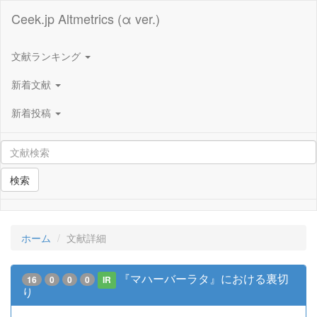
Ceek.jp Altmetrics (α ver.)
文献ランキング
新着文献
新着投稿
検索
ホーム
文献詳細
『マハーバーラタ』における裏切
16
0
0
0
IR
り