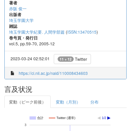
著者
赤阪 俊一
出版者
埼玉学園大学
雑誌
埼玉学園大学紀要. 人間学部篇
(
ISSN:13470515
)
巻号頁・発行日
vol.5, pp.59-70, 2005-12
2023-03-24 02:52:01
Twitter
11 + 12
https://ci.nii.ac.jp/naid/110008434603
言及状況
変動（ピーク前後）
変動（月別）
分布
合計
Twitter (通常)
1/2
3