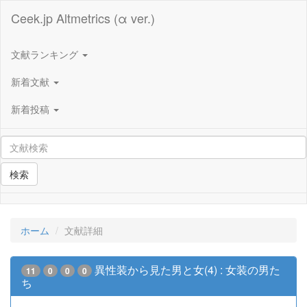
Ceek.jp Altmetrics (α ver.)
文献ランキング
新着文献
新着投稿
検索
ホーム
文献詳細
異性装から見た男と女(4) : 女装の男た
11
0
0
0
ち