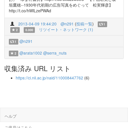
垣鷹穂--1930年代初期の広告写真をめぐって 松実輝彦】
http://t.co/hWlLzePWAd
2013-04-09 19:44:20
@n291
(
投稿一覧
)
1
リツイート・ネットワーク (1)
2
0.000
@n291
1
@arata1002
@serra_nuts
2
収集済み URL リスト
https://ci.nii.ac.jp/naid/110008447762
(6)
ヘルプ
ご意見はこちら