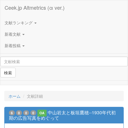
Ceek.jp Altmetrics (α ver.)
文献ランキング
新着文献
新着投稿
検索
ホーム
文献詳細
中山岩太と板垣鷹穂--1930年代初
6
0
0
0
OA
期の広告写真をめぐって