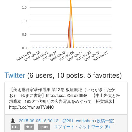
1.5
1.0
0.5
0.0
2015-09-26
2015-08-09
2015-08-27
2015-09-14
2015-10-02
2015-08-15
2015-09-02
2015-09-20
2015-08-21
2015-09-08
Twitter
(6 users, 10 posts, 5 favorites)
【美術批評家著作選集 第12巻 板垣鷹穂（いたがき・たか
お） - ゆまに書房】http://t.co/JKSLd8t6BV 【中山岩太と板
垣鷹穂--1930年代初期の広告写真をめぐって 松実輝彦】
http://t.co/Ywn8aTV6NC
2015-09-05 16:30:12
@291_workshop
(
投稿一覧
)
リツイート・ネットワーク (5)
5
3
0.289