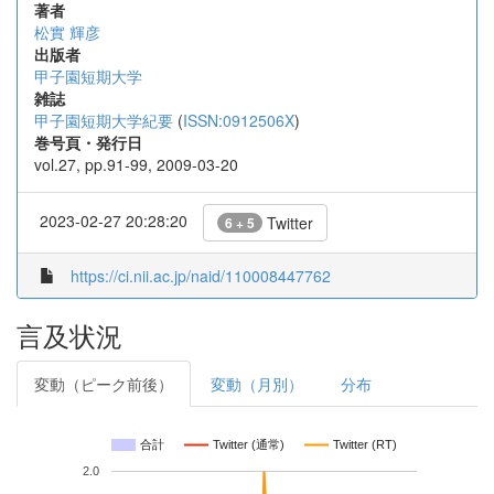
著者
松實 輝彦
出版者
甲子園短期大学
雑誌
甲子園短期大学紀要
(
ISSN:0912506X
)
巻号頁・発行日
vol.27, pp.91-99, 2009-03-20
2023-02-27 20:28:20
Twitter
6 + 5
https://ci.nii.ac.jp/naid/110008447762
言及状況
変動（ピーク前後）
変動（月別）
分布
合計
Twitter (通常)
Twitter (RT)
2.0