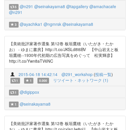
@n291
@seinakayama8
@tapgallery
@amachacafe
5
@n291
@ayachika1
@ngmrsk
@seinakayama8
3
【美術批評家著作選集 第12巻 板垣鷹穂（いたがき・たか
お） - ゆまに書房】http://t.co/JKSLd8t6BV 【中山岩太と板
垣鷹穂--1930年代初期の広告写真をめぐって 松実輝彦】
http://t.co/Ywn8aTV6NC
2015-04-18 14:42:14
@291_workshop
(
投稿一覧
)
リツイート・ネットワーク (1)
1
1
0.000
@digippox
1
@seinakayama8
1
【美術批評家著作選集 第12巻 板垣鷹穂（いたがき・たか
お） - ゆまに書房】http://t.co/cxlazJw8oU 【中山岩太と板