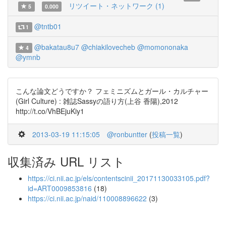
リツイート・ネットワーク (1)
5
0.000
@tntb01
1
@bakatau8u7
@chiakilovecheb
@momononaka
4
@ymnb
こんな論文どうですか？ フェミニズムとガール・カルチャー
(Girl Culture) : 雑誌Sassyの語り方(上谷 香陽),2012
http://t.co/VhBEjuKiy1
2013-03-19 11:15:05
@ronbuntter
(
投稿一覧
)
収集済み URL リスト
https://ci.nii.ac.jp/els/contentscinii_20171130033105.pdf?
id=ART0009853816
(18)
https://ci.nii.ac.jp/naid/110008896622
(3)