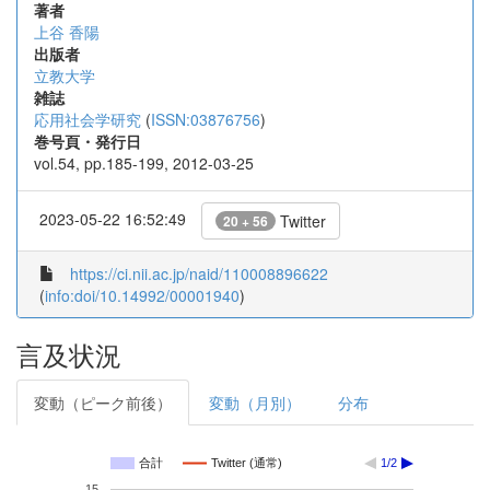
著者
上谷 香陽
出版者
立教大学
雑誌
応用社会学研究
(
ISSN:03876756
)
巻号頁・発行日
vol.54, pp.185-199, 2012-03-25
2023-05-22 16:52:49
Twitter
20 + 56
https://ci.nii.ac.jp/naid/110008896622
(
info:doi/10.14992/00001940
)
言及状況
変動（ピーク前後）
変動（月別）
分布
合計
Twitter (通常)
1/2
15