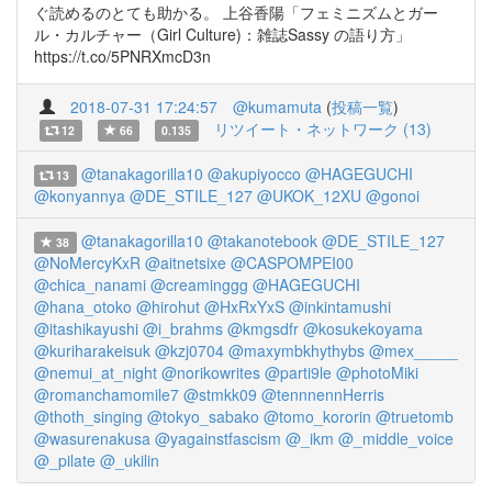
ぐ読めるのとても助かる。 上谷香陽「フェミニズムとガー
ル・カルチャー（Girl Culture)：雑誌Sassy の語り方」
https://t.co/5PNRXmcD3n
2018-07-31 17:24:57
@kumamuta
(
投稿一覧
)
リツイート・ネットワーク (13)
12
66
0.135
@tanakagorilla10
@akupiyocco
@HAGEGUCHI
13
@konyannya
@DE_STILE_127
@UKOK_12XU
@gonoi
@tanakagorilla10
@takanotebook
@DE_STILE_127
38
@NoMercyKxR
@aitnetsixe
@CASPOMPEI00
@chica_nanami
@creaminggg
@HAGEGUCHI
@hana_otoko
@hirohut
@HxRxYxS
@inkintamushi
@itashikayushi
@i_brahms
@kmgsdfr
@kosukekoyama
@kuriharakeisuk
@kzj0704
@maxymbkhythybs
@mex_____
@nemui_at_night
@norikowrites
@parti9le
@photoMiki
@romanchamomile7
@stmkk09
@tennnennHerris
@thoth_singing
@tokyo_sabako
@tomo_kororin
@truetomb
@wasurenakusa
@yagainstfascism
@_ikm
@_middle_voice
@_pilate
@_ukilin