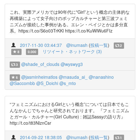
これ、実際アメリカでは90年代に"Girl”という概念の主体的な
再構築によって女子向けのポップカルチャーと第三波フェミ
ニズムが接続した事例がある。エレン・ペイジとかは多分直
系。https://t.co/S6o03TrKKl https://t.co/KuWiWu6FIz
2017-11-30 03:44:37
@inumash
(
投稿一覧
)
2
リツイート・ネットワーク (3)
8
0.000
@shade_of_clouds
@wyswyg3
3
@jasminheimatlos
@masuda_ai_
@nanashino
6
@Saccombb
@S_Doichi
@s_mto
“フェミニズムにおけるGirlという概念”については日本でもこ
んなかんじでちゃんと研究されております。 『フェミニズム
とガール・カルチャー(Girl Culture) : 雑誌Sassyの語り方』
http://t.co/t83NlznCsr
2014-09-22 18:38:05
@inumash
(
投稿一覧
)
1