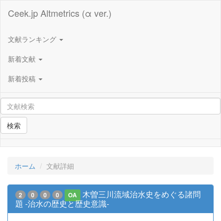
Ceek.jp Altmetrics (α ver.)
文献ランキング
新着文献
新着投稿
検索
ホーム
文献詳細
木曽三川流域治水史をめぐる諸問
2
0
0
0
OA
題 -治水の歴史と歴史意識-