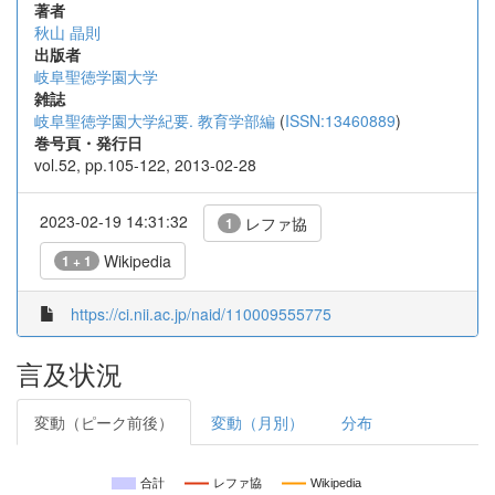
著者
秋山 晶則
出版者
岐阜聖徳学園大学
雑誌
岐阜聖徳学園大学紀要. 教育学部編
(
ISSN:13460889
)
巻号頁・発行日
vol.52, pp.105-122, 2013-02-28
2023-02-19 14:31:32
レファ協
1
Wikipedia
1 + 1
https://ci.nii.ac.jp/naid/110009555775
言及状況
変動（ピーク前後）
変動（月別）
分布
合計
レファ協
Wikipedia