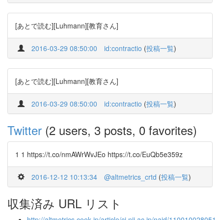
[あとで読む][Luhmann][教育さん]
2016-03-29 08:50:00
id:contractio
(
投稿一覧
)
[あとで読む][Luhmann][教育さん]
2016-03-29 08:50:00
id:contractio
(
投稿一覧
)
Twitter
(2 users, 3 posts, 0 favorites)
1 1 https://t.co/nmAWrWvJEo https://t.co/EuQb5e359z
2016-12-12 10:13:34
@altmetrics_crtd
(
投稿一覧
)
収集済み URL リスト
http://altmetrics.ceek.jp/article/ci.nii.ac.jp/naid/110010028051