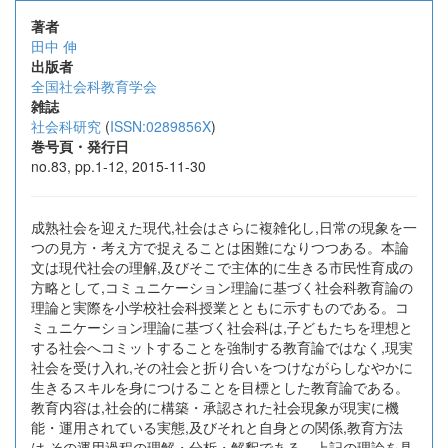
著者
田中 伸
出版者
全国社会科教育学会
雑誌
社会科研究
(
ISSN:0289856X
)
巻号頁・発行日
no.83, pp.1-12, 2015-11-30
成熟社会を迎えた現代,社会はさらに複雑化し,日常の現象を一
つの見方・考え方で捉えることは困難になりつつある。本論
文は現代社会の理解,及びそこで主体的に生きる市民性育成の
方略として,コミュニケーション理論に基づく社会科教育論の
理論と実際を小学校社会科授業とともに示すものである。コ
ミュニケーション理論に基づく社会科は,子どもたちを理想と
する社会へコミットすることを強制する教育論ではなく,現実
社会を受け入れ,その社会と折り合いをつけながらしなやかに
生きるスキルを身につけることを目標とした教育論である。
教育内容は,社会的に構築・承認された社会現象が現実に機
能・運用されている実態,及びそれと自身との関係,教育方法
は,その運用過程の理解・分析・解釈である。上記の理論を具