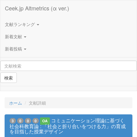
Ceek.jp Altmetrics (α ver.)
文献ランキング
新着文献
新着投稿
検索
ホーム
文献詳細
コミュニケーション理論に基づく
3
0
0
0
OA
社会科教育論 : 「社会と折り合いをつける力」の育成
を目指した授業デザイン