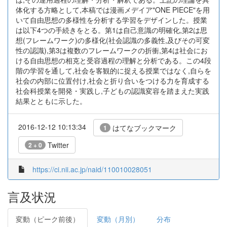
体化する方略として,本稿では漫画メデイア"ONE PIECE"を用
いて自由思想の多様性を分析する学習をデザインした。授業
は以下4つの手続きをとる。第1は自己意識の明確化,第2は思
想(フレームワーク)の多様化(社会認識の多義性,及びその可変
性の認識),第3は複数のフレームワークの折衝,第4は社会にお
ける自由思想の相克と受容過程の理解と分析である。この4段
階の学習を通して,社会を客観的に捉える授業ではなく,自らを
社会の内部に位置付け,社会と折り合いをつける力を育成する
社会科授業を開発・実践し,子どもの認識変容を踏まえた実践
結果とともに示した。
2016-12-12 10:13:34
はてなブックマーク
1
Twitter
2 + 0
https://ci.nii.ac.jp/naid/110010028051
言及状況
変動（ピーク前後）
変動（月別）
分布