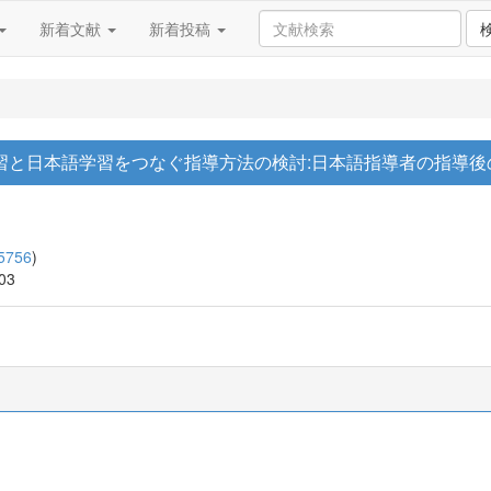
新着文献
新着投稿
習と日本語学習をつなぐ指導方法の検討:日本語指導者の指導後
5756
)
-03