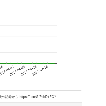
-14
017-04-17
2017-04-20
2017-04-23
2017-04-26
ttps://t.co/GfPcbD1FO7