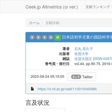
Ceek.jp Altmetrics (α ver.)
文献ランキング
ホーム
文献詳細
日本語初学児童の国語科学
3
0
0
0
IR
著者
石丸 喜久子
出版者
佐賀大学
雑誌
佐賀大国文
(
ISSN:0287
巻号頁・発行日
vol.44, pp.90-75, 2016
2023-09-24 05:15:00
Twitter
3 + 7
https://ci.nii.ac.jp/naid/110010040986
言及状況