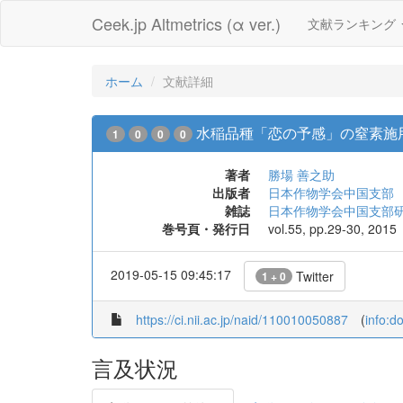
Ceek.jp Altmetrics (α ver.)
文献ランキング
ホーム
文献詳細
水稲品種「恋の予感」の窒素施用
1
0
0
0
著者
勝場 善之助
出版者
日本作物学会中国支部
雑誌
日本作物学会中国支部
巻号頁・発行日
vol.55, pp.29-30, 2015
2019-05-15 09:45:17
Twitter
1 + 0
https://ci.nii.ac.jp/naid/110010050887
(
info:d
言及状況