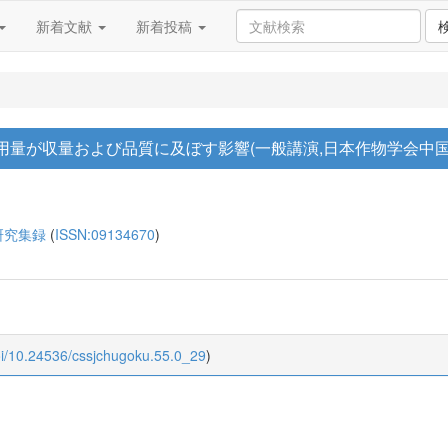
新着文献
新着投稿
量が収量および品質に及ぼす影響(一般講演,日本作物学会中国
研究集録
(
ISSN:09134670
)
oi/10.24536/cssjchugoku.55.0_29
)