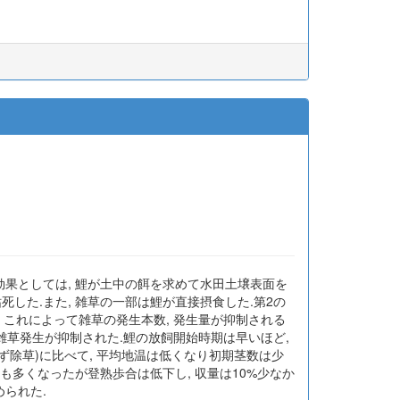
果としては, 鯉が土中の餌を求めて水田土壌表面を
死した.また, 雑草の一部は鯉が直接摂食した.第2の
, これによって雑草の発生本数, 発生量が抑制される
て雑草発生が抑制された.鯉の放飼開始時期は早いほど,
ず除草)に比べて, 平均地温は低くなり初期茎数は少
も多くなったが登熟歩合は低下し, 収量は10%少なか
られた.