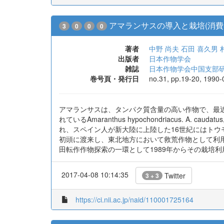
アマランサスの導入と栽培(消費
3
0
0
0
著者
中野 尚夫
石田 喜久男
出版者
日本作物学会
雑誌
日本作物学会中国支部
巻号頁・発行日
no.31, pp.19-20, 1990-
アマランサスは、タンパク質含量の高い作物で、最
れているAmaranthus hypochondriacus. 
れ、スペイン人が新大陸に上陸した16世紀にはトウ
初頭に渡来し、東北地方において救荒作物として利
田転作作物探索の一環として1989年からその栽培
2017-04-08 10:14:35
Twitter
3 + 3
https://ci.nii.ac.jp/naid/110001725164