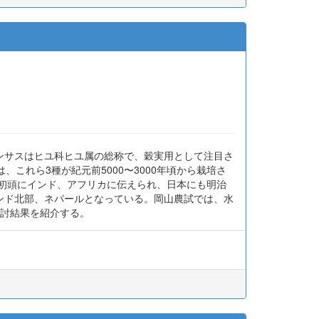
ンサスはヒユ科ヒユ属の総称で、穀実用として注目さ
。中南米では、これら3種が紀元前5000〜3000年頃から栽培さ
紀初頭にインド、アフリカに伝えられ、日本にも明治
ンド北部、ネパールとなっている。岡山農試では、水
検討結果を紹介する。