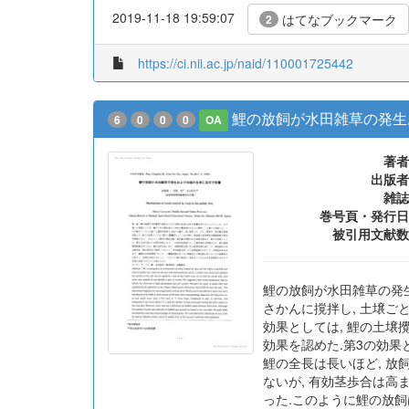
2019-11-18 19:59:07
はてなブックマーク
2
https://ci.nii.ac.jp/naid/110001725442
鯉の放飼が水田雑草の発生
6
0
0
0
OA
著者
出版者
雑誌
巻号頁・発行日
被引用文献数
鯉の放飼が水田雑草の発
さかんに撹拌し, 土壌ご
効果としては, 鯉の土壌
効果を認めた.第3の効果
鯉の全長は長いほど, 放
ないが, 有効茎歩合は高
った.このように鯉の放飼