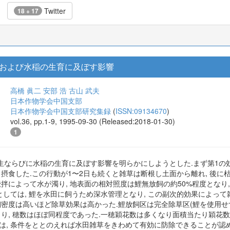
Twitter
18 + 17
および水稲の生育に及ぼす影響
高橋 眞二
安部 浩
古山 武夫
日本作物学会中国支部
日本作物学会中国支部研究集録
(
ISSN:09134670
)
vol.36, pp.1-9, 1995-09-30 (Released:2018-01-30)
1
生ならびに水稲の生育に及ぼす影響を明らかにしようとした.まず第1の効
と摂食した.この行動が1〜2日も続くと雑草は断根し土面から離れ, 後に枯
攪拌によって水が濁り, 地表面の相対照度は鯉無放飼の約50%程度となり
としては, 鯉を水田に飼うため深水管理となり, この副次的効果によっ
飼密度は高いほど除草効果は高かった.鯉放飼区は完全除草区(鯉を使用せ
まり, 穂数はほぼ同程度であった.一穂穎花数は多くなり面積当たり穎花数
は, 条件をととのえれば水田雑草をきわめて有効に防除できることが認め