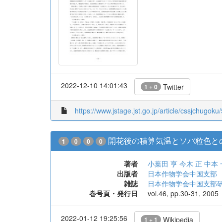
2022-12-10 14:01:43
Twitter
1 + 0
https://www.jstage.jst.go.jp/article/cssjchugoku
開花後の積算気温とソバ粒色との
1
0
0
0
著者
小葉田 亨
今木 正
中本 
出版者
日本作物学会中国支部
雑誌
日本作物学会中国支部
巻号頁・発行日
vol.46, pp.30-31, 2005
2022-01-12 19:25:56
Wikipedia
1 + 1