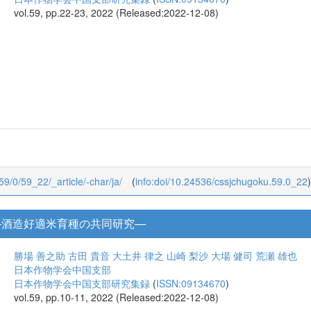
vol.59, pp.22-23, 2022 (Released:2022-12-08)
/59/0/59_22/_article/-char/ja/
(
info:doi/10.24536/cssjchugoku.59.0_22
)
―酒造好適米育種の共同研究―
勝場 善之助
古田 貴音
大土井 律之
山崎 梨沙
大場 健司
荒瀬 雄也
日本作物学会中国支部
日本作物学会中国支部研究集録
(
ISSN:09134670
)
vol.59, pp.10-11, 2022 (Released:2022-12-08)