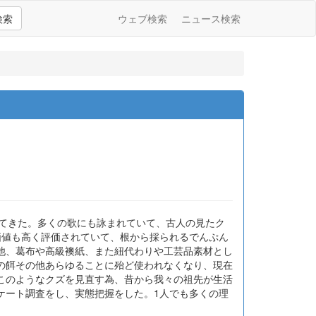
検索
ウェブ検索
ニュース検索
鑑賞されてきた。多くの歌にも詠まれていて、古人の見たク
価値も高く評価されていて、根から採られるでんぷん
他、葛布や高級襖紙、また紐代わりや工芸品素材とし
の餌その他あらゆることに殆ど使われなくなり、現在
このようなクズを見直す為、昔から我々の祖先が生活
ケート調査をし、実態把握をした。1人でも多くの理