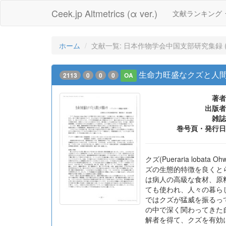
Ceek.jp Altmetrics (α ver.)
文献ランキング
ホーム
文献一覧: 日本作物学会中国支部研究集録 (
生命力旺盛なクズと人間
2113
0
0
0
OA
著者
出版者
雑誌
巻号頁・発行日
クズ(Pueraria l
ズの生態的特徴を良くと
は病人の高級な食材、原
ても使われ、人々の暮ら
ではクズが猛威を振るっ
の中で深く関わってきた
解者を得て、クズを有効