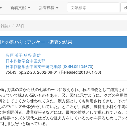
新着文献
新着投稿
雑誌)
33件
との関わり : アンケート調査の結果
豊原 英子
猪谷 富雄
日本作物学会中国支部
日本作物学会中国支部研究集録
(
ISSN:09134670
)
vol.43, pp.22-23, 2002-08-01 (Released:2018-01-30)
obata Ohwi)は万葉の昔から秋の七草の一つに数えられ、秋の風物として
らえていて味わい深いものもある。又、図1に示すように、クズの利用
料として古くから使われてきた。漢方薬としても利用されてきた。その
しの中にクズ全体が根付いていた。ところが、戦後、農耕用肥料や牛馬
て林業関係者、農業従事者などには、最強の雑草として嫌われている。
自然界のクズを現代人はどんな捉え方をしているのかを探るためにアン
に利用したいと願っている。