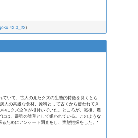
ugoku.43.0_22
)
にも詠まれていて、古人の見たクズの生態的特徴を良くとら
は病人の高級な食材、原料として古くから使われてき
の中にクズ全体が根付いていた。ところが、戦後、農
どには、最強の雑草として嫌われている。このような
探るためにアンケート調査をし、実態把握をした。1