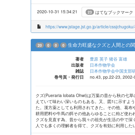
2020-10-31 15:34:21
はてなブックマーク
23
https://www.jstage.jst.go.jp/article/cssjchugok
生命力旺盛なクズと人間との関わ
20
0
0
0
著者
豊原 英子
猪谷 富雄
出版者
日本作物学会
雑誌
日本作物学会中国支部
巻号頁・発行日
no.43, pp.22-23, 2002-
クズ(Pueraria lobata Ohwi)は万葉
えていて味わい深いものもある。又、図1に示すよ
た。漢方薬としても利用されてきた。その他、葛布
耕用肥料や牛馬の餌その他あらゆることに殆ど使わ
クズを見直す為、昔から我々の祖先が生活の中で深
人でも多くの理解者を得て、クズを有効に利用した