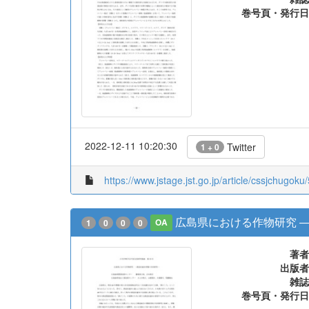
巻号頁・発行日
2022-12-11 10:20:30
Twitter
1 + 0
https://www.jstage.jst.go.jp/article/cssjchugoku
広島県における作物研究 
1
0
0
0
OA
著者
出版者
雑誌
巻号頁・発行日