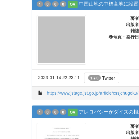
中国山地の中標高地に設置
1
0
0
0
OA
著者
出版者
雑誌
巻号頁・発行日
2023-01-14 22:23:11
Twitter
1 + 0
https://www.jstage.jst.go.jp/article/cssjchugoku
アレロパシーがダイズの根
1
0
0
0
OA
著者
出版者
雑誌