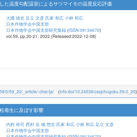
した温度勾配温室によるサツマイモの温度反応評価
大國 雄史
足立 文彦
氏家 和広
小林 和広
日本作物学会中国支部
日本作物学会中国支部研究集録
(
ISSN:09134670
)
vol.59, pp.20-21, 2022 (Released:2022-12-08)
/59/0/59_20/_article/-char/ja/
(
info:doi/10.24536/cssjchugoku.59.0_20
)
粒着生に及ぼす影響
内村 裕司
西村 岳
城 惣吉
氏家 和広
小林 和広
足立 文彦
日本作物学会中国支部
日本作物学会中国支部研究集録
(
ISSN:09134670
)