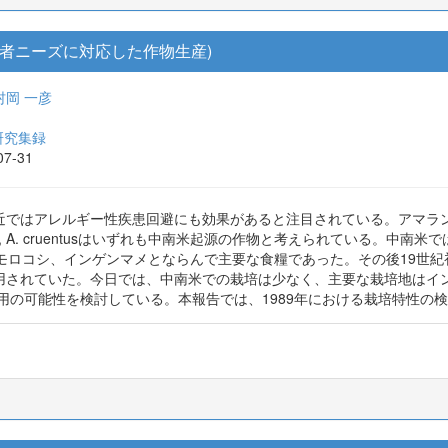
者ニーズに対応した作物生産)
村岡 一彦
研究集録
07-31
近ではアレルギー性疾患回避にも効果があると注目されている。アマラ
A. caudatus, A. cruentusはいずれも中南米起源の作物と考えられている
モロコシ、インゲンマメとならんで主要な食糧であった。その後19世
用されていた。今日では、中南米での栽培は少なく、主要な栽培地はイ
利用の可能性を検討している。本報告では、1989年における栽培特性の