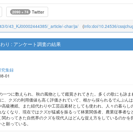
Twitter
2090 + 74
u/43/0/43_KJ00002444385/_article/-char/ja/
(
info:doi/10.24536/cssjch
り : アンケート調査の結果
研究集録
08-01
の昔から秋の七草の一つに数えられ、秋の風物として鑑賞されてきた。多くの歌
うに、クズの利用価値も高く評価されていて、根から採られるでんぷん
や高級襖紙、また紐代わりや工芸品素材としても使われ、人々の暮らし
れなくなり、現在ではクズが猛威を振るって林業関係者、農業従事者な
く関わってきた自然界のクズを現代人はどんな捉え方をしているのかを
いと願っている。