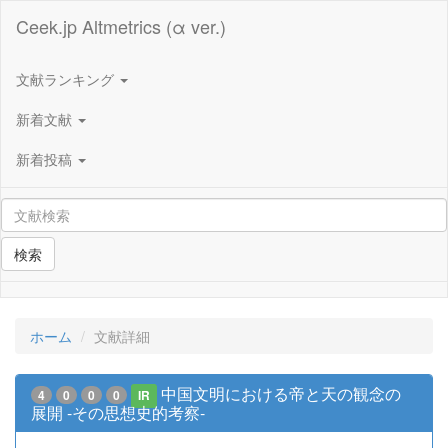
Ceek.jp Altmetrics (α ver.)
文献ランキング
新着文献
新着投稿
検索
ホーム
文献詳細
中国文明における帝と天の観念の
4
0
0
0
IR
展開 -その思想史的考察-