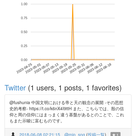
1.00
0.75
0.50
0.25
0.00
2023-06-12
2023-04-25
2023-05-13
2023-05-31
2023-06-18
2023-05-01
2023-05-19
2023-06-06
2023-05-07
2023-05-25
Twitter
(1 users, 1 posts, 1 favorites)
@fushunia 中国文明における帝と天の観念の展開 -その思想
史的考察- https://t.co/k6nX4I9ttH また、こちらでは、殷の信
仰と周の信仰にはまっまく違う基盤があるとのことで、これ
もまた示唆に富むものです。
2018-06-08 02:21:15
@mio_sng
(
投稿一覧
)
1