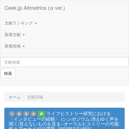
Ceek.jp Altmetrics (α ver.)
文献ランキング
新着文献
新着投稿
検索
ホーム
文献詳細
ライフヒストリー研究における
1
0
0
0
IR
〈インタビューの経験〉 (シンポジウム 消えゆく声を
聞く/見えないものを見る--オーラルヒストリーの可能
性とアーカイヴの課題--2003年3月15日)