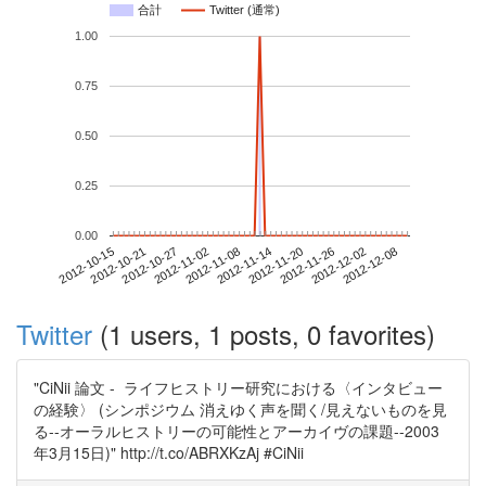
合計
Twitter (通常)
1.00
0.75
0.50
0.25
0.00
2012-12-02
2012-10-15
2012-11-02
2012-11-20
2012-12-08
2012-10-21
2012-11-08
2012-11-26
2012-10-27
2012-11-14
Twitter
(1 users, 1 posts, 0 favorites)
"CiNii 論文 - ライフヒストリー研究における〈インタビュー
の経験〉 (シンポジウム 消えゆく声を聞く/見えないものを見
る--オーラルヒストリーの可能性とアーカイヴの課題--2003
年3月15日)" http://t.co/ABRXKzAj #CiNii