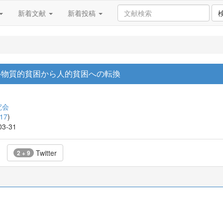
新着文献
新着投稿
-物質的貧困から人的貧困への転換
究会
17
)
03-31
Twitter
2 + 9