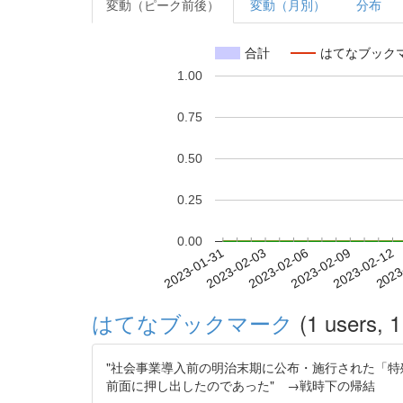
変動（ピーク前後）
変動（月別）
分布
合計
はてなブック
1.00
0.75
0.50
0.25
0.00
2023-02-06
2023-02-09
2023-02-12
2023
2023-01-31
2023-02-03
はてなブックマーク
(1 users, 1
"社会事業導入前の明治末期に公布・施行された「
前面に押し出したのであった" →戦時下の帰結