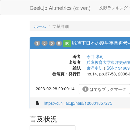
Ceek.jp Altmetrics (α ver.)
文献ランキング
ホーム
文献詳細
戦時下日本の厚生事業再考-
3
0
0
0
IR
著者
今井 孝司
出版者
兵庫教育大学東洋史研
雑誌
東洋史訪
(
ISSN:134669
巻号頁・発行日
no.14, pp.37-58, 2008-
2023-02-28 20:00:14
はてなブックマーク
1
https://ci.nii.ac.jp/naid/120001857275
言及状況