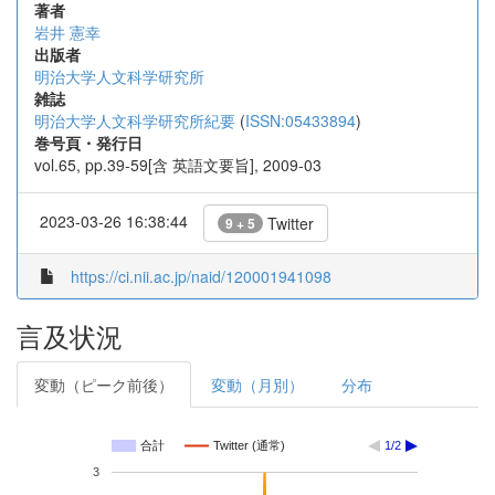
著者
岩井 憲幸
出版者
明治大学人文科学研究所
雑誌
明治大学人文科学研究所紀要
(
ISSN:05433894
)
巻号頁・発行日
vol.65, pp.39-59[含 英語文要旨], 2009-03
2023-03-26 16:38:44
Twitter
9 + 5
https://ci.nii.ac.jp/naid/120001941098
言及状況
変動（ピーク前後）
変動（月別）
分布
合計
Twitter (通常)
1/2
3