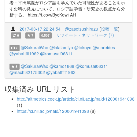
者・平田篤胤がロシア語を学んでいた可能性があることを示
す史料の発見について、ロシア語学習・研究史の観点から分
析する。 https://t.co/wBycKow1AH
2017-03-17 22:24:54
@zasetsushirazu
(
投稿一覧
)
リツイート・ネットワーク (7)
6
7
0.507
@SakuraiWao
@lalalamiyo
@tokoyo
@atoreides
7
@yabattfit1962
@komusai06311
@SakuraiWao
@kamo1868
@komusai06311
5
@machi82175302
@yabattfit1962
収集済み URL リスト
http://altmetrics.ceek.jp/article/ci.nii.ac.jp/naid/120001941098
(1)
https://ci.nii.ac.jp/naid/120001941098
(8)