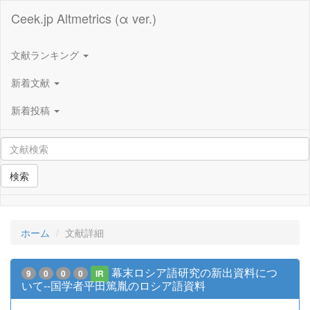
Ceek.jp Altmetrics (α ver.)
文献ランキング
新着文献
新着投稿
検索
ホーム
文献詳細
幕末ロシア語研究の新出資料につ
9
0
0
0
IR
いて--国学者平田篤胤のロシア語資料