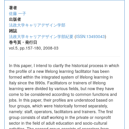
著者
佐藤 一子
出版者
法政大学キャリアデザイン学部
雑誌
法政大学キャリアデザイン学部紀要
(
ISSN:13493043
)
巻号頁・発行日
vol.5, pp.157-180, 2008-03
In this paper, I intend to clarify the historical process in which
the profile of a new lifelong learning facilitator has been
formed within the integrated system of lifelong learning in
Italy since the l990s. Facilitators or trainers of lifelong
learning were divided by various fields, but now they have
come to be considered according to common functions and
jobs. In this paper, their profiles are understood based on
four groups, which were historically formed separately,
namely: staff, operators, facilitators and trainers. The first
group consists of staff working in the private or nonprofit
sector in the field of adult education and socio-cultural
activities. The second group consists of operators from