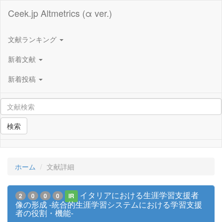
Ceek.jp Altmetrics (α ver.)
文献ランキング
新着文献
新着投稿
検索
ホーム
文献詳細
イタリアにおける生涯学習支援者
2
0
0
0
IR
像の形成 -統合的生涯学習システムにおける学習支援
者の役割・機能-