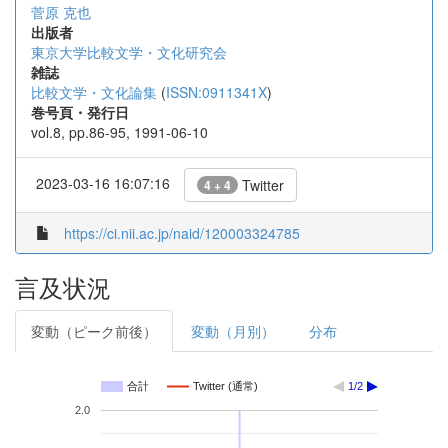
菅原 克也
出版者
東京大学比較文学・文化研究会
雑誌
比較文学・文化論集
(
ISSN:0911341X
)
巻号頁・発行日
vol.8, pp.86-95, 1991-06-10
2023-03-16 16:07:16
Twitter
4 + 4
https://ci.nii.ac.jp/naid/120003324785
言及状況
変動（ピーク前後）
変動（月別）
分布
合計
Twitter (通常)
1/2
2.0