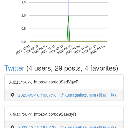
1.5
1.0
0.5
0.0
2022-04-10
2022-02-21
2022-03-11
2022-03-29
2022-04-16
2022-02-27
2022-03-17
2022-04-04
2022-03-05
2022-03-23
Twitter
(4 users, 29 posts, 4 favorites)
人魚について https://t.co/0q9SadVqwR
2023-03-16 16:07:16
@kumagaikazuhimi
(
投稿一覧
)
人魚について https://t.co/0q9SaectyR
2022-12-15 16:07:38
@kumagaikazuhimi
(
投稿一覧
)