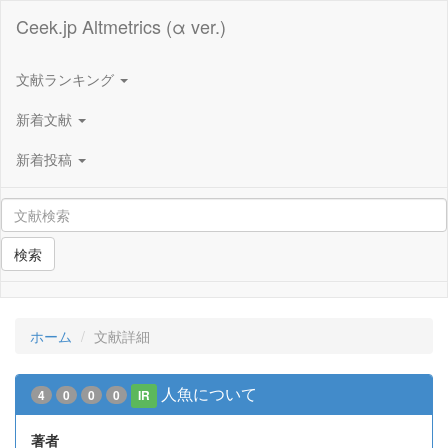
Ceek.jp Altmetrics (α ver.)
文献ランキング
新着文献
新着投稿
検索
ホーム
文献詳細
人魚について
4
0
0
0
IR
著者