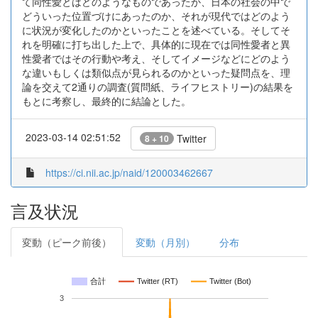
て同性愛とはどのようなものであったか、日本の社会の中で
どういった位置づけにあったのか、それが現代ではどのよう
に状況が変化したのかといったことを述べている。そしてそ
れを明確に打ち出した上で、具体的に現在では同性愛者と異
性愛者ではその行動や考え、そしてイメージなどにどのよう
な違いもしくは類似点が見られるのかといった疑問点を、理
論を交えて2通りの調査(質問紙、ライフヒストリー)の結果を
もとに考察し、最終的に結論とした。
2023-03-14 02:51:52
Twitter
8 + 10
https://ci.nii.ac.jp/naid/120003462667
言及状況
変動（ピーク前後）
変動（月別）
分布
合計
Twitter (RT)
Twitter (Bot)
3