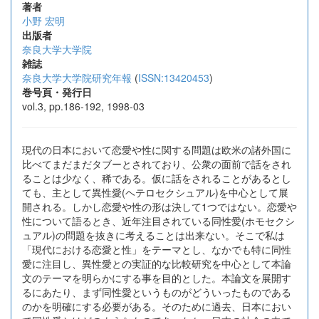
著者
小野 宏明
出版者
奈良大学大学院
雑誌
奈良大学大学院研究年報
(
ISSN:13420453
)
巻号頁・発行日
vol.3, pp.186-192, 1998-03
現代の日本において恋愛や性に関する問題は欧米の諸外国に
比べてまだまだタブーとされており、公衆の面前で話をされ
ることは少なく、稀である。仮に話をされることがあるとし
ても、主として異性愛(ヘテロセクシュアル)を中心として展
開される。しかし恋愛や性の形は決して1つではない。恋愛や
性について語るとき、近年注目されている同性愛(ホモセクシ
ュアル)の問題を抜きに考えることは出来ない。そこで私は
「現代における恋愛と性」をテーマとし、なかでも特に同性
愛に注目し、異性愛との実証的な比較研究を中心として本論
文のテーマを明らかにする事を目的とした。本論文を展開す
るにあたり、まず同性愛というものがどういったものである
のかを明確にする必要がある。そのために過去、日本におい