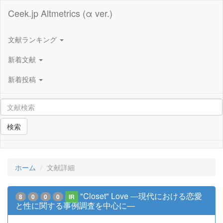
Ceek.jp Altmetrics (α ver.)
文献ランキング
新着文献
新着投稿
検索
ホーム
文献詳細
"Closet" Love ―現代における恋愛
8
0
0
0
IR
と性に関する事例調査を中心に―