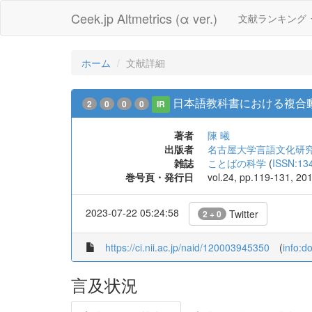
Ceek.jp Altmetrics (α ver.)
文献ランキング
ホーム
文献詳細
日本語教科書における複合動
2
0
0
0
IR
著者
陳 曦
出版者
名古屋大学言語文化研
雑誌
ことばの科学
(
ISSN:13
巻号頁・発行日
vol.24, pp.119-131, 20
2023-07-22 05:24:58
Twitter
2 + 0
https://ci.nii.ac.jp/naid/120003945350
(
info:d
言及状況