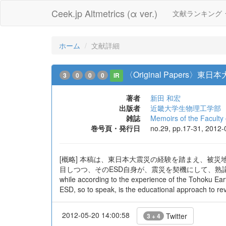
Ceek.jp Altmetrics (α ver.)
文献ランキング
ホーム
文献詳細
〈Original Paper
3
0
0
0
IR
著者
新田 和宏
出版者
近畿大学生物理工学部
雑誌
Memoirs of the Faculty 
巻号頁・発行日
no.29, pp.17-31, 2012-
[概略] 本稿は、東日本大震災の経験を踏まえ、被災
目しつつ、そのESD自身が、震災を契機にして、熟議による市民
while according to the experience of the Tohoku Ear
ESD, so to speak, is the educational approach to rev
2012-05-20 14:00:58
Twitter
3 + 4